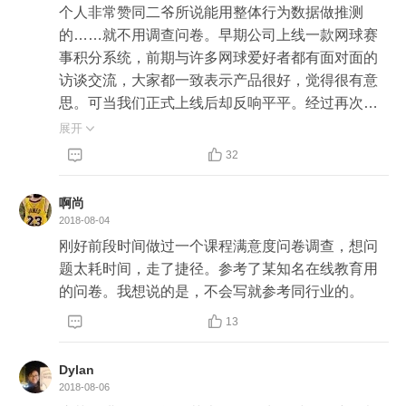
个人非常赞同二爷所说能用整体行为数据做推测
的……就不用调查问卷。早期公司上线一款网球赛
事积分系统，前期与许多网球爱好者都有面对面的
访谈交流，大家都一致表示产品很好，觉得很有意
思。可当我们正式上线后却反响平平。经过再次调
研我们了解到，用户觉得要自己发起赛事录入比分
展开

的动作很麻烦，虽然能记录比分生成积分，但不足


32
以撬动他们的行为。这和我们前期调研之时只是向
用户做演示而没有组织他们亲身操作有关。

啊尚
2018-08-04
身体通常比大脑更加诚实，也正在了解到这点后，
刚好前段时间做过一个课程满意度问卷调查，想问
我们后期商量要上线网球场馆管理系统从而帮助场
题太耗时间，走了捷径。参考了某知名在线教育用
馆所有者节省人力，提高效率之时就亲临现场查看
的问卷。我想说的是，不会写就参考同行业的。
场馆当前管理方式，发现场馆管理系统几乎无用武


13
之地，因为所有者所雇的人员管理场馆只是他们很
小的一部工作，即便可以实现自动化也无法为所有
Dylan
者缩减成本，还有平白支付一笔系统费用。也不可
2018-08-06
能因为不用管场馆而缩减人员工资。所以最终方案