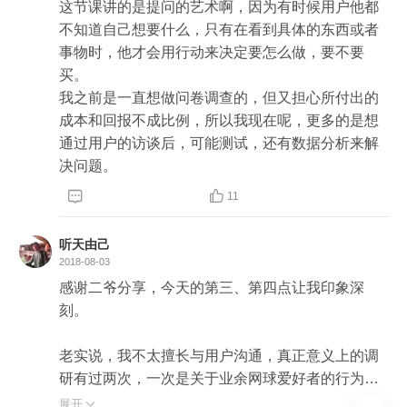
这节课讲的是提问的艺术啊，因为有时候用户他都
被否。

不知道自己想要什么，只有在看到具体的东西或者
事物时，他才会用行动来决定要怎么做，要不要
给我的启示就是，在做用户调研之时，我们不要妄
买。

图直接让用户根据我们设定的场景直接判断他的行
我之前是一直想做问卷调查的，但又担心所付出的
为，而应该通过对周边信息的收集去进行逻辑推演
成本和回报不成比例，所以我现在呢，更多的是想
通过用户的访谈后，可能测试，还有数据分析来解
决问题。


11
听天由己
2018-08-03
感谢二爷分享，今天的第三、第四点让我印象深
刻。


老实说，我不太擅长与用户沟通，真正意义上的调
研有过两次，一次是关于业余网球爱好者的行为习
惯与消费场景，第二次是最近对公司同事关于激励
展开
