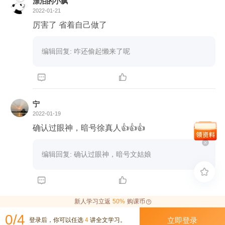
漂泊的小飘
2022-01-21
厉害了 省着自己做了
编辑回复: 咋还偷起懒来了呢


宁
2022-01-19
确认过眼神，暗号徐真人👍👍👍
编辑回复: 确认过眼神，暗号文姑娘



新人学习立返
50%
购课币
0/4
立即登录
登录后，你可以任选
4
讲全文学习。