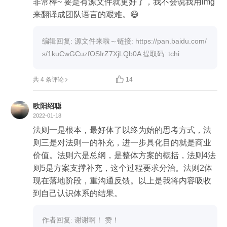
非常棒~ 要是有源文件就更好了，我不会说我用img
来翻译成团队语言的艰难。😄
编辑回复: 源文件来啦～链接: https://pan.baidu.com/
s/1kuCwGCuzfOSIrZ7XjLQb0A 提取码: tchi 

共 4 条评论
14
欧阳绍聪
2022-01-18
法则一是根本，最好体了以终为始的思考方式，法
则三是对法则一的补充，进一步具化目的就是商业
价值。法则六是总纲，是整体方案的概括，法则4法
则5是方案支撑补充，这个过程要求分治。法则2体
现在落地阶段，重沟通反馈。以上是我将内容吸收
到自己认识体系的结果。
作者回复: 谢谢啊！ 赞！