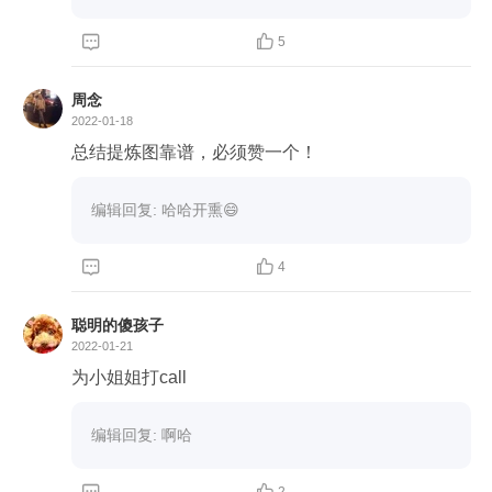


5
周念
2022-01-18
总结提炼图靠谱，必须赞一个！
编辑回复: 哈哈开熏😄


4
聪明的傻孩子
2022-01-21
为小姐姐打call
编辑回复: 啊哈
