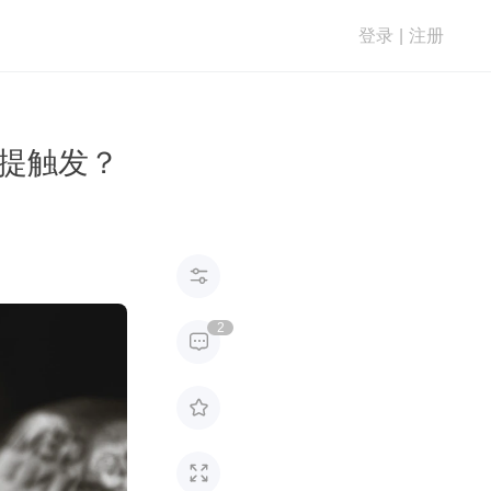
登录
|
注册
的前提触发？

2


