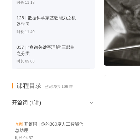
时长 11:18
128 | 数据科学家基础能力之机
器学习
时长 11:40
037 | “查询关键字理解”三部曲
之分类
时长 09:08
课程目录
已完结/共 166 讲

开篇词 (1讲)
开篇词 | 你的360度人工智能信
息助理
时长 04:57