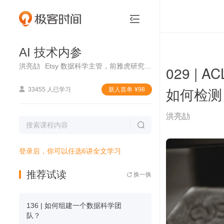
AI 技术内参


AI 技术内参
洪亮劼
Etsy 数据科学主管，前雅虎研究院资深科学家
029 |
如何检测

33455 人已学习
新⼈⾸单
¥
98
洪亮劼

登录后，你可以任选6讲全文学习
推荐试读
换一换

136 | 如何组建一个数据科学团
队？