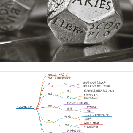
论文主题：对话中的
前提触发检测
作者：来自加拿大麦吉
尔大学计算机系
研究语境对语言含义产
背
语
生的影响和贡献
包括言语行为理论、对话内
景
用
涵义、交流中的对话
学
定
前提触发是前提的表达，包括
义
动词、副词和其他短语
前提
约翰再次要去
触发
例
那家餐厅
约翰已经去过
子
了那家餐厅
对副词为主的前提触
发词进行检测
论文
ACL 2018论文
文本的归
贡献
应用
精读
纳总结
对话
场景
系统
三元组：标签信息、文
数据集
本单词、词类标签
正例和
生成
方
负例
双向LSTM基本
法
模型
模型架构
加权池化网络
构建
和关注机制
两个新数据集