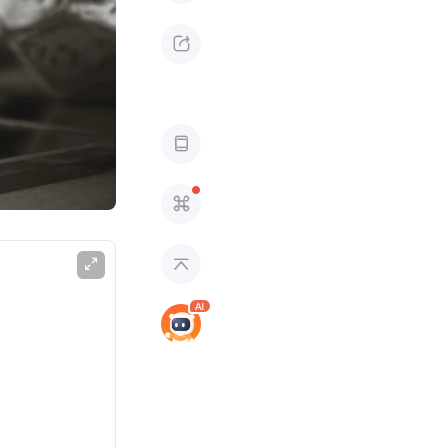




