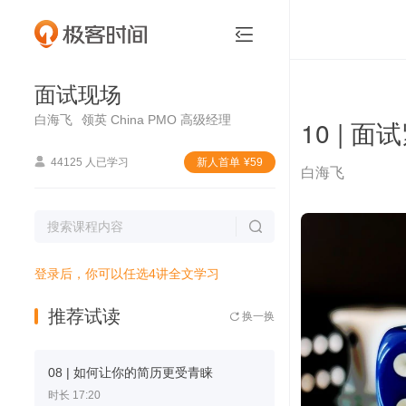
面试现场


面试现场
白海飞
领英 China PMO 高级经理
10 | 

44125 人已学习
新⼈⾸单
¥
59
白海飞

登录后，你可以任选4讲全文学习
推荐试读
换一换

08 | 如何让你的简历更受青睐
时长 17:20