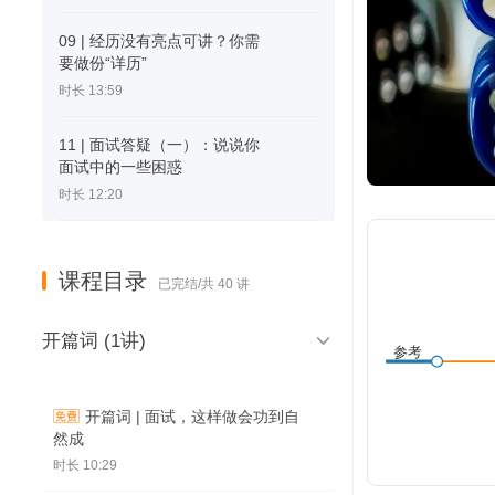
09 | 经历没有亮点可讲？你需
要做份“详历”
时长 13:59
11 | 面试答疑（一）：说说你
面试中的一些困惑
时长 12:20
课程目录
已完结/共 40 讲

开篇词 (1讲)
参考
文章
开篇词 | 面试，这样做会功到自
然成
时长 10:29