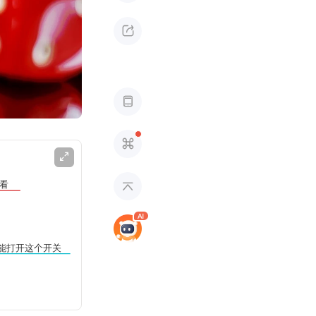




看

能打开这个开关
运气