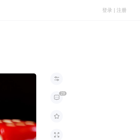
登录
|
注册

29


