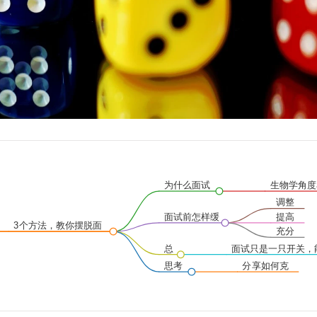
为什么面试
生物学角度
会紧张？
紧张是本能
调整
期待
面试前怎样缓
提高
3个方法，教你摆脱面
解紧张？
能力
充分
试的紧张与尴尬
准备
总
面试只是一只开关，
结
的是你的能力和一点
思考
分享如何克
时间
服紧张感