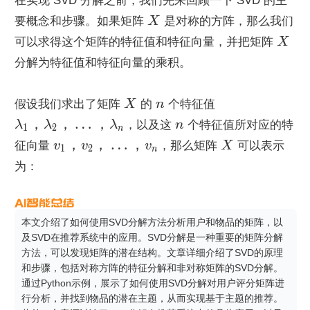
在实现 SVD 分解之前，我们先来回顾一下 SVD 的主
要概念和步骤。如果矩阵 
X
 是对称的方阵，那么我们
可以求得这个矩阵的特征值和特征向量，并把矩阵 
X
分解为特征值和特征向量的乘积。
假设我们求出了矩阵 
X
 的 
n
 个特征值 
，
，
…
，
λ
λ
λ
，以及这 
n
 个特征值所对应的特
1
2
n
，
，
…
，
征向量 
v
v
v
，那么矩阵 
X
 可以表示
1
2
n
为：
本文介绍了如何使用SVD分解方法分析用户和物品的矩阵，以
及SVD在推荐系统中的应用。SVD分解是一种重要的矩阵分解
方法，可以发现矩阵的潜在结构。文章详细介绍了SVD的原理
和步骤，包括对称方阵的特征分解和非对称矩阵的SVD分解。
通过Python示例，展示了如何使用SVD分解对用户评分矩阵进
行分析，并找到物品的潜在主题，从而实现基于主题的推荐。