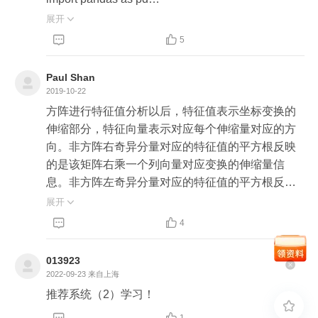
import numpy as np

展开

from sklearn.preprocessing import scale



5
Paul Shan
# 加载用户对电影对评分数据

2019-10-22
df_ratings = pd.read_csv("ml-latest-small/ratings.cs
方阵进行特征值分析以后，特征值表示坐标变换的
v")

伸缩部分，特征向量表示对应每个伸缩量对应的方
向。非方阵右奇异分量对应的特征值的平方根反映
# 获取用户对数量和电影对数量 这里只取前 1/10 ,
的是该矩阵右乘一个列向量对应变换的伸缩量信
 减少数据规模

息。非方阵左奇异分量对应的特征值的平方根反映
user_num = int(df_ratings["userId"].max() / 10)

的是该矩阵左乘一个行向量对应变换的伸缩信息。

展开

movie_num = int(df_ratings["movieId"].max() / 10)



4
print(user_num, movie_num)

用户-电影矩阵反映的是用户和电影的关系，经过特
df_ratings = df_ratings[df_ratings["userId"] <= user_
征向量分解以后，变成用户-主题-电影。因为左右奇
013923
num]

异矩阵都是行列式值为1的方阵，主题对角阵也就完
2022-09-23
来自上海
df_ratings = df_ratings[df_ratings["movieId"] <= mov
全反应了原来矩阵的分量大小，对角阵每个元素大
推荐系统（2）学习！
ie_num]

小反映了主题的相对重要程度。主题分量对应的矢


1