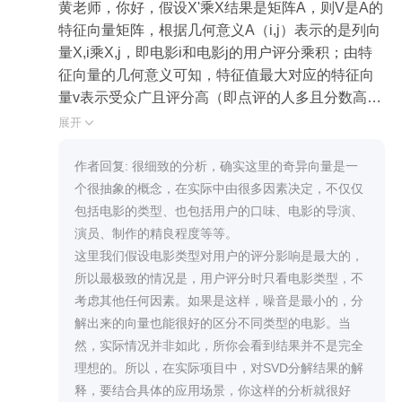
黄老师，你好，假设X'乘X结果是矩阵A，则V是A的
特征向量矩阵，根据几何意义A（i,j）表示的是列向
量X,i乘X,j，即电影i和电影j的用户评分乘积；由特
征向量的几何意义可知，特征值最大对应的特征向
量v表示受众广且评分高（即点评的人多且分数高）
的电影，次之是受众广且评分一般或受众窄且评分
展开

高的电影，最后特征值最小的表示受众窄且评分低
的电影。

作者回复: 很细致的分析，确实这里的奇异向量是一
同理XX'的特征矩阵U，当特征值最大时表示的是用
个很抽象的概念，在实际中由很多因素决定，不仅仅
户有相同审美理念（都对同一类型感兴趣且评分相
包括电影的类型、也包括用户的口味、电影的导演、
近），特征值低表示用户间观影理念有较大差异。

演员、制作的精良程度等等。

综合上述结论，我觉得V并不能区分电影类型。比如
这里我们假设电影类型对用户的评分影响是最大的，
特征值最大取出的一组电影大多是评分5且评分人数
所以最极致的情况是，用户评分时只看电影类型，不
多，即受众广，第五组大多是评分是4且评分人数不
考虑其他任何因素。如果是这样，噪音是最小的，分
如上面的，即较为受人欢迎。之所以这些数据里电
解出来的向量也能很好的区分不同类型的电影。当
影类型较为雷同，我觉得应该是受众广的电影恰好
然，实际情况并非如此，所你会看到结果并不是完全
是这一类的题材导致。请老师看下我说的对吗？
理想的。所以，在实际项目中，对SVD分解结果的解
释，要结合具体的应用场景，你这样的分析就很好