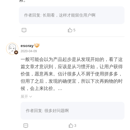
作者回复: 长期看，这样才能留住用户啊


5
escray
2020-04-09
一般可能会以为产品起步是从发现开始的，看了这
篇文章才意识到，应该是从习惯开始，让用户获得
价值，愿意再来。估计很多人不屑于使用拼多多，
但用了之后，发现的确便宜，所以下次再购物的时
候，会上来比价。

展开

最开始的使用者一般是比较愿意尝鲜的行家里手数
码达人，所以可以不需要启程，自行摸索。而进入
作者回复: 很多好问题啊
启程阶段，新手用户开始使用，需要一定的引导。
不过，现在大部分的移动应用产品，大多有一些约


3