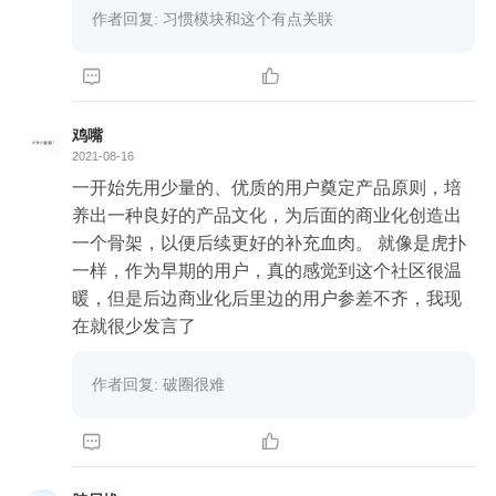
会有教程引领用户启程；通过长期的使用，用户自
作者回复: 习惯模块和这个有点关联
自媒体公众号在早期可以如作者所说的路径起步，
然形成了良好的习惯；随着用户使用的深入，自然
但是现在这样做还能启动么？毕竟受众的时间有
就会变的更加精通。



限，而需求也被发掘的几乎干干净净。

而为什么会出现自行车🚲在飞机✈️后面的情况，以
我的理解看来，当用户的使用普遍上了一个等级之
鸡嘴
如果有的选，我更倾向于少而美的产品，保持少量
后，相对于整体来说精通的用户就一方面是更加稀
2021-08-16
核心用户就好。那么，问题来了，核心用户从哪里
少了，另一方面可能对于他们那个层次，已经发现
一开始先用少量的、优质的用户奠定产品原则，培
来？

了新的生态，在新的生态里面可能还处于自行车🚲
养出一种良好的产品文化，为后面的商业化创造出
级别。

一个骨架，以便后续更好的补充血肉。 就像是虎扑
微博早期的核心用户与知乎似乎有些重叠，进而有
这有点像梁宁老师所讲的系统能力提供产品的确定
一样，作为早期的用户，真的感觉到这个社区很温
不少人有转战微信，而微博现在的核心用户是哪些
性。

暖，但是后边商业化后里边的用户参差不齐，我现
人呢？
这是我浅薄的一点认识，不知道说的对不对，希望
在就很少发言了
有幸能得到苏杰老师的点评。
作者回复: 破圈很难

