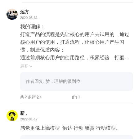
定俗成的套路，感觉那些新手导航往往比较鸡肋。

远方
发现和启程是不是有一些重叠？一个是面向普通用
2020-03-31
户的发现，一个是面向新手用户的启程。

我的理解：

打造产品的流程是先让核心的用户去试用的，通过
精通是针对高级用户做的，放到最后做是没问题，
核心用户的使用，打通流程，让核心用户产生习
但是那些“尝鲜”的人，能坚持这么久么？不过产品
惯，制造优质内容；

一般也是在进化的，随着新手和普通用户的涌入，
通过前期核心用户的使用路径，积累经验，打磨教
产品形态可能也和开始阶段不同，所以这个时候的
程；

展开

高级用户，不一定是早期用户。

经过前两步后，产品有了优质内容，也有了精准的
教程，就开始正式出现在公众视野，让普通用户发
作者回复: 赞，理解的很到位
我觉得用知乎来举例，似乎并不是特别合适，主要
现并使用产品；

是现在的知乎已经不是当年了，感觉似乎有些变
最后就是为保障产品生态的稳定，深化产品，以便

共 2 条评论
1
形，从知识分享类产品，变成了社交娱乐类了。

于留住核心用户的同时还能跟前面讲的一样让用户
不断有新鲜感，而且能跟产品一起成长，更能培养
新 。
是不是每一个细分品类的先驱都是这么做起来的？
新的生态。

2022-01-17
习惯、启程、发现和精通，包括打车软件滴滴和 Ai
而就像上面游戏化的图一样，普通用户却是从发展
感觉更像上瘾模型  触达 行动 酬赏 行动模型。
rbnb。而市场的跟随者，似乎可以走个捷径？

产品优质的内容后开始用；在刚开始用的时候我们