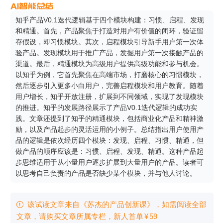
知乎产品V0.1迭代逻辑基于四个模块构建：习惯、启程、发现
和精通。首先，产品聚焦于打造对用户有价值的闭环，验证留
存假设，即习惯模块。其次，启程模块引导新手用户第一次体
验产品。发现模块用于推广产品，发掘用户第一次接触产品的
渠道。最后，精通模块为高级用户提供高级功能和参与机会。
以知乎为例，它首先聚焦在高端市场，打磨核心的习惯模块，
然后逐步引入更多小白用户，完善启程模块和用户教育。随着
用户增长，知乎开放注册，扩展到不同领域，实现了发现模块
的推进。知乎的发展路径展示了产品V0.1迭代逻辑的成功实
践。文章还提到了知乎的精通模块，包括商业化产品和精神激
励，以及产品起步的灵活运用的小例子。总结指出用户使用产
品的逻辑是依次经历四个模块：发现、启程、习惯、精通，但
做产品的顺序应该是：习惯、启程、发现、精通。这种产品起
步思维适用于从小量用户逐步扩展到大量用户的产品。读者可
以思考自己负责的产品是否缺少某个模块，并与他人讨论。
该试读文章来自《苏杰的产品创新课》，如需阅读全部

文章，请购买文章所属专栏
，新⼈⾸单
¥
59