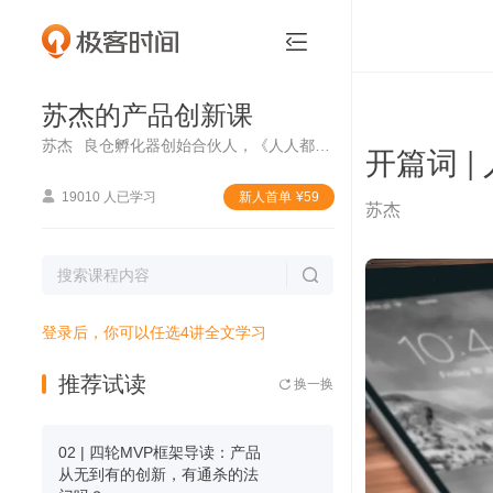
苏杰的产品创新课


苏杰的产品创新课
苏杰
良仓孵化器创始合伙人，《人人都是产品经理》系列图书作者
开篇词 

19010 人已学习
新⼈⾸单
¥
59
苏杰

登录后，你可以任选4讲全文学习
推荐试读
换一换

02 | 四轮MVP框架导读：产品
从无到有的创新，有通杀的法