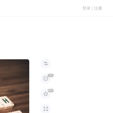
登录
|
注册

55

+
99

