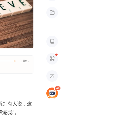



1.0x


听到有人说，这
没感觉”。