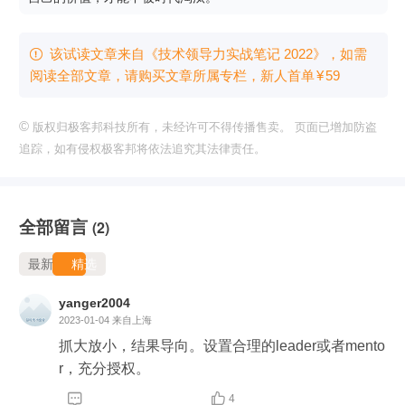
该试读文章来自《技术领导力实战笔记 2022》，如需

阅读全部文章，请购买文章所属专栏
，新⼈⾸单
¥
59
©
版权归极客邦科技所有，未经许可不得传播售卖。 页面已增加防盗
追踪，如有侵权极客邦将依法追究其法律责任。
全部留言
(2)
最新
精选
yanger2004
2023-01-04
来自上海
抓大放小，结果导向。设置合理的leader或者mento
r，充分授权。


4