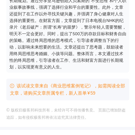
长期规划。通过分享亚马逊创始人贝索斯的“不变思维”和个人职
业叙事故事线，强调了选择行业和平台的重要性。此外，文章
还提到了在工作以外寻找关键兴趣，并强调了身心健康对人生
选择的重要性。在财富方面，文章提到了日本电视台NHK的纪
录片《老后破产：所谓“长寿”的噩梦》，警示年轻人需要警醒，
明天不一定会更好。同时，提出了500万的存款目标和财务自由
的策略。通过终局思维的思考模式，引导读者调整当下的行
动，以影响未来想要的生活。文章还提出了思考题，鼓励读者
用终局思维思考婚姻、小孩等问题。整体而言，本文通过技术
性的终局思维，引导读者在工作、生活和财富方面进行长期规
划，以实现更有意义的人生。
该试读文章来自《商业思维案例笔记》，如需阅读全部

文章，请购买文章所属专栏
，新⼈⾸单
¥
59
©
版权归极客邦科技所有，未经许可不得传播售卖。 页面已增加防盗
追踪，如有侵权极客邦将依法追究其法律责任。