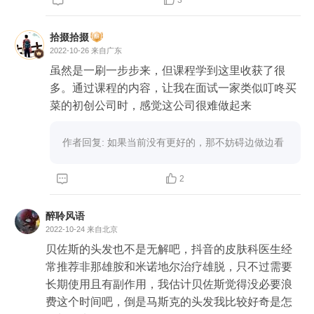

3
拾掇拾掇
2022-10-26
来自广东
虽然是一刷一步步来，但课程学到这里收获了很
多。通过课程的内容，让我在面试一家类似叮咚买
菜的初创公司时，感觉这公司很难做起来
作者回复: 如果当前没有更好的，那不妨碍边做边看


2
醉聆风语
2022-10-24
来自北京
贝佐斯的头发也不是无解吧，抖音的皮肤科医生经
常推荐非那雄胺和米诺地尔治疗雄脱，只不过需要
长期使用且有副作用，我估计贝佐斯觉得没必要浪
费这个时间吧，倒是马斯克的头发我比较好奇是怎