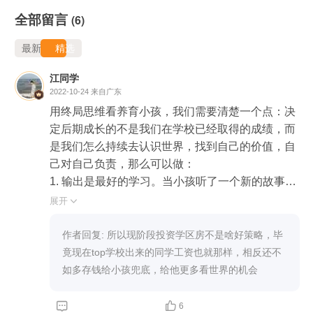
全部留言
(6)
最新
精选
江同学
2022-10-24
来自广东
用终局思维看养育小孩，我们需要清楚一个点：决
定后期成长的不是我们在学校已经取得的成绩，而
是我们怎么持续去认识世界，找到自己的价值，自
己对自己负责，那么可以做：

1. 输出是最好的学习。当小孩听了一个新的故事、
学了新的知识点，可以讲给我们或者其他小朋友
展开

听，从消费者变成生产者

2. 自己对自己负责。当小孩挑食、想看电视、玩游
作者回复: 所以现阶段投资学区房不是啥好策略，毕
戏时，把这些行为的后果告诉他，在可控的范围
竟现在top学校出来的同学工资也就那样，相反还不
内，让他自己做决定，而不是直接命令他不可以做

如多存钱给小孩兜底，给他更多看世界的机会
3. 保持孩子的好奇心，让小孩发展自己的兴趣。在
可控的情况下，允许小孩尝试他想尝试的行为，例


6