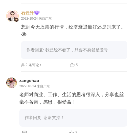
如尝试用放大镜点着树叶；允许他在指定的时间内
玩各种的游戏；买天文、物理、兵器、游戏等科普
石云升
书或各种故事书、故事音频给小孩，培养他的阅读
2022-10-24
来自广东
求知欲
想到今天股票的行情，经济衰退最好还是别来了。
😭
作者回复: 我已经不看了，只要不卖就是没亏

共 2 条评论
5
zangchao
2022-10-24
来自广东
老师对商业、工作、生活的思考很深入，分享也丝
毫不吝啬，感恩，很受益！
作者回复: 谢谢支持！
