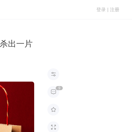
登录
|
注册
再杀出一片

9


