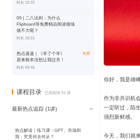
时长 16:35
09 | 二八法则：为什么
Flipboard等免费精品阅读领域
做不大呢？
时长 18:33
热点速递｜《羊了个羊》
免费
原来根本没想让我过关！
时长 08:46
你好，我是雄
课程目录
已完结/共 51 讲
作为非共识机
一定听过，陌生

最新热点追踪 (1讲)
强烈新鲜感。
热点解读｜练习课：GPT、市场和
今天，我们就
我，究竟何去何从？