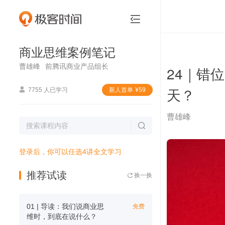
商业思维案例笔记


商业思维案例笔记
曹雄峰
前腾讯商业产品组长
24｜错
天？

7755 人已学习
新⼈⾸单
¥
59
曹雄峰

登录后，你可以任选4讲全文学习
推荐试读
换一换

01 | 导读：我们说商业思
免费
维时，到底在说什么？