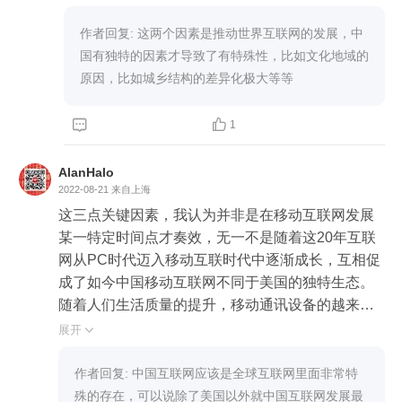
作者回复: 这两个因素是推动世界互联网的发展，中
国有独特的因素才导致了有特殊性，比如文化地域的
原因，比如城乡结构的差异化极大等等


1
AlanHalo
2022-08-21
来自上海
这三点关键因素，我认为并非是在移动互联网发展
某一特定时间点才奏效，无一不是随着这20年互联
网从PC时代迈入移动互联时代中逐渐成长，互相促
成了如今中国移动互联网不同于美国的独特生态。

随着人们生活质量的提升，移动通讯设备的越来越
普及，对于移动通讯进一步期望与市场需求的提升
展开

促使手机硬件商和通讯运营商有理由推动硬件与通
讯网络的迭代更新，推动了移动网络的更迭升级与
作者回复: 中国互联网应该是全球互联网里面非常特
移动通讯设备硬件性能的提升；

殊的存在，可以说除了美国以外就中国互联网发展最