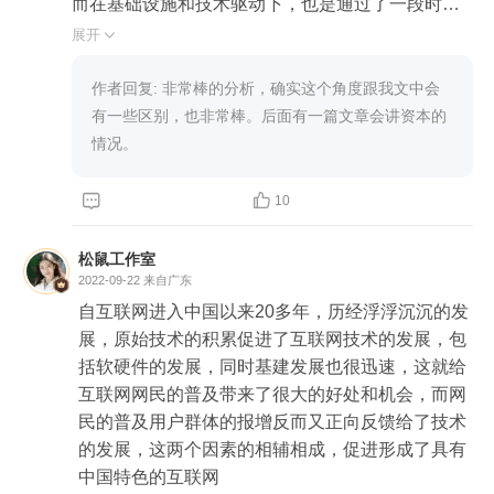
而在基础设施和技术驱动下，也是通过了一段时间
才让固定宽带和移动网络资费不断下降，这个过程
展开

是一个缓慢的过程，同理计算机的CPU、GPU算力
也是一个积累的过程；

作者回复: 非常棒的分析，确实这个角度跟我文中会
2）创新驱动，这里的创新不管是From美利坚还是
有一些区别，也非常棒。后面有一篇文章会讲资本的
本土创新，虽然开始爆红是一个时刻，但正在做好
情况。
还是一个长期的过程，外卖、打车、共享这些都在
后面经过了漫长的用户习惯培育，可能最早冲在前


10
面的前辈们已经死在了沙滩上，所以关键不是起跑
在第一，而是中长跑在第一；

松鼠工作室
3）最后是资本驱动，这个我觉得可以勉强算是一个
2022-09-22
来自广东
时刻奏效的方式，因为资本的力量你知道的……突
自互联网进入中国以来20多年，历经浮浮沉沉的发
然之间网络大电影、网剧、什么MCN在我们普通大
展，原始技术的积累促进了互联网技术的发展，包
众还不知道的时候就迅速蔓延，站着我个人的角度
括软硬件的发展，同时基建发展也很迅速，这就给
其实有些不太理解这个是市场选择还是市场逼着我
互联网网民的普及带来了很大的好处和机会，而网
们选择，所以资本可以利用其自身强大的优势在一
民的普及用户群体的报增反而又正向反馈给了技术
个短时间形成一个改变发展局势的力量。
的发展，这两个因素的相辅相成，促进形成了具有
中国特色的互联网