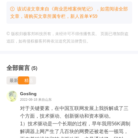
该试读文章来自《商业思维案例笔记》，如需阅读全部

文章，请购买文章所属专栏
，新⼈⾸单
¥
59
©
版权归极客邦科技所有，未经许可不得传播售卖。 页面已增加防盗
追踪，如有侵权极客邦将依法追究其法律责任。
全部留言
(5)
最新
精选
Gosling
2022-08-18
来自山东
对于关键要素，在中国互联网发展上我拆解成了三
个方面，技术驱动、创新驱动和资本驱动。

1）技术驱动是一个长期的过程，早年我用56K调制
解调器上网产生了几百块的网费还被老爸一顿骂，