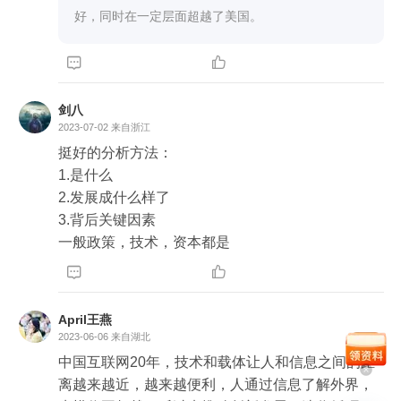
而网速的提升与通讯硬件性能升级改善了用户的体
好，同时在一定层面超越了美国。
验，进一步挖掘市场中的需求，用户越来越多，令
这个市场推动发展的循环得以继续下去；



移动互联网中越来越多的用户群体，配合越来越快
的网速以及智能机的登场，使得互联网用户中的更
剑八
丰富的交流与创作诉求得以发掘，移动互联网得以
2023-07-02
来自浙江
进入富媒体时代。这个时代中应运而生的智能机则
挺好的分析方法：

使得地理空间信息的传输成为了可能，同时以地理
1.是什么

信息为核心展开的外卖，打车，同城服务等等业务
2.发展成什么样了

模式也有了可建立的技术支点，这些新兴业务模式
3.背后关键因素

进一步提高了互联网在人们日常生活的渗透。

一般政策，技术，资本都是
所有这三个关键因素，随着人们生活水平的上升与


技术的提升，相辅相成，促进中国互联网这20年走
出了一条独特的道路。
April王燕
2023-06-06
来自湖北
中国互联网20年，技术和载体让人和信息之间的距
离越来越近，越来越便利，人通过信息了解外界，