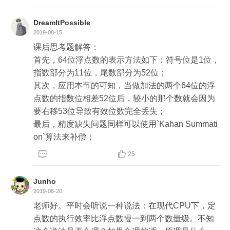
            float cur = 1.0f;

            float needToAdd = cur + remain;

DreamItPossible
            float nextRes = res + needToAdd;

2019-08-15
            remain = needToAdd - (nextRes - res);

课后思考题解答：

            res = nextRes;

首先，64位浮点数的表示方法如下：符号位是1位，
        }

指数部分为11位，尾数部分为52位；

        System.out.println(res);

其次，应用本节的可知，当做加法的两个64位的浮
    }
点数的指数位相差52位后，较小的那个数就会因为
要右移53位导致有效位数完全丢失；

最后，精度缺失问题同样可以使用`Kahan Summati
on`算法来补偿；


25
Junho
2019-06-20
老师好。平时会听说一种说法：在现代CPU下，定
点数的执行效率比浮点数慢一到两个数量级。不知