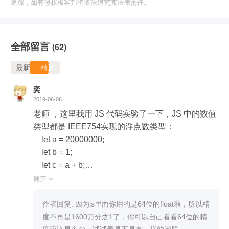
追踪，如有侵权极客邦将依法追究其法律责任。
全部留言
(62)
最新
精选
奕
2019-06-06
老师 ，这里我用 JS 代码实验了一下，JS 中的数值
类型都是 IEEE754实现的浮点数类型：

    let a = 20000000;

    let b = 1;

    let c = a + b;

    console.log("c is " + c);

展开

    let d = c - a;

    console.log("d is " + d);

作者回复: 因为js里面你用的是64位的float啦，所以精
输出是： 

度不再是1600万分之1了，你可以自己看看64位的精
// "c is 20000001"
