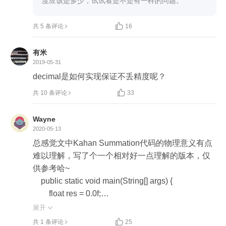
度应该是多少，试试看是不是有一样的问题。
// "d is 1"


共 5 条评论
16
然后2千万个数相加：

let result = 0;

有米
for (let j = 0; j < 20000000; j++) {

2019-05-31
  result ++;

decimal是如何实现保证不丢精度呢？
};


共 10 条评论
33
console.log('result', result)

// result 20000000

Wayne
2020-05-13
这里都是正确的，是 自己实现了 Kahan Summation 
总感觉文中Kahan Summation代码的物理意义有点
算法吗 ？ 还是其他的原因？
难以理解，写了个一个相对好一点理解的版本，仅
供参考哈~

    public static void main(String[] args) {

        float res = 0.0f;

        float remain = 0.0f;

展开

        for (int i = 0; i < 20000000; i++) {


共 1 条评论
25