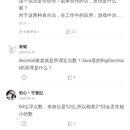
这个说法是否合理？如果合理的话，原理是什么
呢？

对于这两种表示法，在工作中的应用：游戏中涉及
要求计算一致性的场合，如王者荣耀的网络同步方
展开

案。


共 4 条评论
12
王者的同步方案是帧同步，在这个方案下，需要确
保逻辑层的所有计算，在所有硬件下都是完全一致
有铭
的，否则同步就会出现灾难性的后果。

2019-05-31
据找得到的资料，王者官方的分享是说，他们是用
decimal难道就是所谓定点数？Java里的BigDecima
分数来代替浮点数的（分子和分母分别用整数表
l的原理是什么？
示），但没提及不用定点数的缘由。



9
倒是腾讯另外某位技术专家，就提及了浮点数与定
点数在执行效率上的差异，但没涉及原理说明，所
初心丶可曾記
以想请教一下老师这个问题。谢谢！
2019-05-31
64位浮点数，有效位是52位,所以相差2^53会丢失较
小的数


7