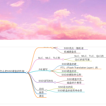
SSD没有寻
道过程
随机读
SSD的读写
写更快
SSD优点：随机读
原理
写、顺序写入
机械硬盘优
点：耐用性
SLC、MLC、TLC、QLC的
SLC、MLC、TLC和
存储原理
QLC的读写速
QLC
度较慢
SSD硬盘的硬
件构造
FTL（Flash-Translation Layer）的
P/E擦写
功能
怎么把SSD硬盘的性能
SSD硬盘的存
问题
发挥到极致？
储结构
SSD的擦除单位和
使用寿命
SSD硬盘中页
SSD读写的生
的状态
磁盘碎片整理
命周期
和预留空间
SSD适合的应
总结
用场景
SSD硬盘的使用寿命受
延伸
推荐
限于擦除次数
阅读
课后
思考