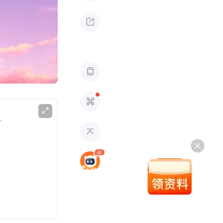




