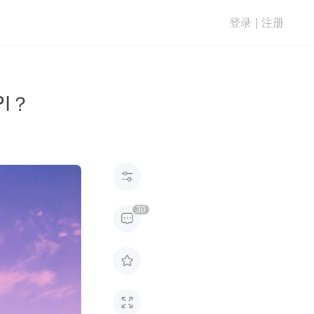
登录
|
注册
I？

30


