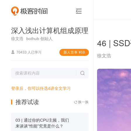
深入浅出计算机组成原理


深入浅出计算机组成原理
徐文浩
bothub 创始人
46 | 

70433 人已学习
新⼈⾸单
¥
68
徐文浩

登录后，你可以任选4讲全文学习
推荐试读
换一换

03 | 通过你的CPU主频，我们
来谈谈“性能”究竟是什么？