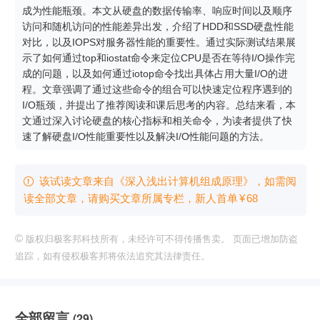
成为性能瓶颈。本文从硬盘的数据传输率、响应时间以及顺序
访问和随机访问的性能差异出发，介绍了HDD和SSD硬盘性能
对比，以及IOPS对服务器性能的重要性。通过实际测试结果展
示了如何通过top和iostat命令来定位CPU是否在等待I/O操作完
成的问题，以及如何通过iotop命令找出具体占用大量I/O的进
程。文章强调了通过这些命令的组合可以快速定位程序遇到的
I/O瓶颈，并提出了推荐阅读和课后思考的内容。总结来看，本
文通过深入讨论硬盘的核心指标和相关命令，为读者提供了快
速了解硬盘I/O性能重要性以及解决I/O性能问题的方法。
该试读文章来自《深入浅出计算机组成原理》，如需阅

读全部文章，请购买文章所属专栏
，新⼈⾸单
¥
68
©
版权归极客邦科技所有，未经许可不得传播售卖。 页面已增加防盗
追踪，如有侵权极客邦将依法追究其法律责任。
全部留言
(29)