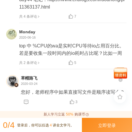
11363137.html

共 4 条评论
7
Monday
2020-06-16
top 中 %CPU的wa是实时CPU等待io占用百分比。
若是要收集一段时间内的io耗时占比呢？比如一周

共 2 条评论
5
草帽路飞
2020-03-24
您好，老师程序中如果直接写文件是顺序读写么？



3
新人学习立返
50%
购课币
0/4
立即登录
登录后，你可以任选
4
讲全文学习。