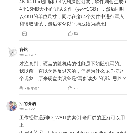
4K-64Thrd是随机64队列深度测试，软件则会生成6
4个16MB大小的测试文件（共计1GB），然后同时
以4KB的单位尺寸，同时在这64个文件中进行写入
和读取测试，最后依然以平均成绩为结果!


53
有铭
2019-08-07
才注意到，硬盘的随机读的性能是不如随机写的。
我以前一直以为是反过来的，但是为什么呢？按这
个现象，原来硬盘类设备是“写多读少”的设计思路？

共 5 条评论
23
活的潇洒
2019-08-21
工作经常遇到IO_WAIT的案例 老师讲的正好可以用
上

day44 笔记：https://www.cnblogs.com/luoahong/p/