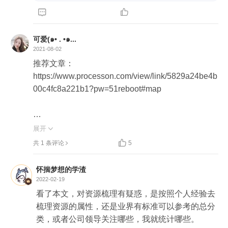


可爱(๑• . •๑...
2021-08-02
推荐文章：

https://www.processon.com/view/link/5829a24be4b
00c4fc8a221b1?pw=51reboot#map

https://mp.weixin.qq.com/s?src=11&timestamp=162
展开

7880171&ver=3227&signature=OL2etre4VppMqag

共 1 条评论
5
1jn1V6vup74DvOcIvjaQ*e7t1SCIM6gKrt5OhY1NA
gRvTU6LFul7YEwd80WrIdr6nenXYJae6EvbQArR
怀揣梦想的学渣
1B-4B4GZJqmhznpMjx*PH5zarLdVFQsS7&new=1
2022-02-19
看了本文，对资源梳理有疑惑，是按照个人经验去
梳理资源的属性，还是业界有标准可以参考的总分
类，或者公司领导关注哪些，我就统计哪些。