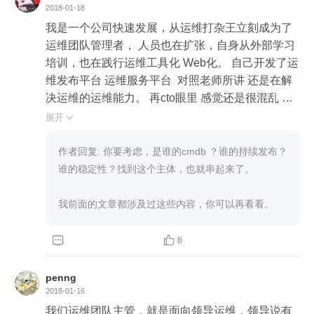
2018-01-18
我是一个公司快速发展，从运维打杂王立刻成为了
运维团队管理者， 人员也在扩张，自身从外部学习
培训，也在践行运维工具化 Web化。 自己开发了运
维发布平台 运维服务平台  对照老师所讲 还是在解
决运维的运维能力。 再cto眼里 感觉还是很混乱 工
具零散 没有形成体系 没有形成项目。我大概也能理
展开

解cto希望的是老师所讲的 站在全局的角度去规划
 。  但在全局 我好像只是知道 要cmdb 要持续发布
作者回复: 你要考虑，是谁的cmdb ？谁的持续发布？
 要稳定性 似乎还是一层表面 真正落地实施计划 有
谁的稳定性？找到这个主体，也就串起来了。

点内力不足。 
我前面的文章都涉及过这些内容，你可以再看看。


8
penng
2018-01-16
我们运维团队主管，就是面向领导运维，领导说有