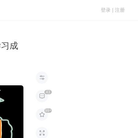
登录
|
注册
学习成

43

+
99

