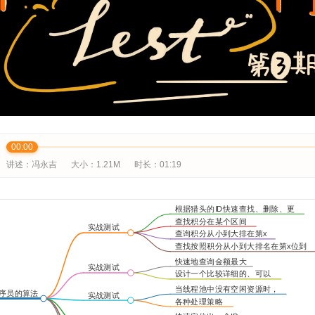
00:00
讲述：冯永吉
大小：1.21M
时长：
01:19
根据猎头的ID快速查找、删除、更
新这个猎头的积分信息
查找积分在某个区间
实战测试
的猎头ID列表
查询积分从小到大排在第x
题（一）
位的猎头ID信息
查找按照积分从小到大排名在第x位到
第y位之间的猎头ID列表
快速地查询金额最大
实战测试
的前K个订单
设计一个比较详细的、可以
题（二）
落地执行的设计方案
当线程池中没有空闲资源时，
序员的算法
实战测试
线程池如何处理请求
各种处理策略
力测试
题（三）
的实现方式