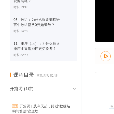
资源消耗？
时长 19:16
05 | 数组：为什么很多编程语
言中数组都从0开始编号？
时长 14:59
11 | 排序（上）：为什么插入
排序比冒泡排序更受欢迎？
时长 22:57

课程目录
已完结/共 81 讲

开篇词 (1讲)
开篇词 | 从今天起，跨过“数据结
程
能
构与算法”这道坎