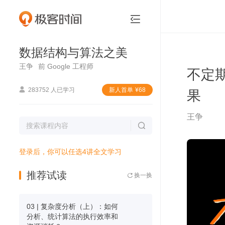
数据结构与算法之美


数据结构与算法之美
王争
前 Google 工程师
不定
果

283752 人已学习
新⼈⾸单
¥
68
王争

登录后，你可以任选4讲全文学习
推荐试读
换一换

03 | 复杂度分析（上）：如何
分析、统计算法的执行效率和