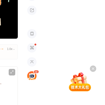



1.0x


