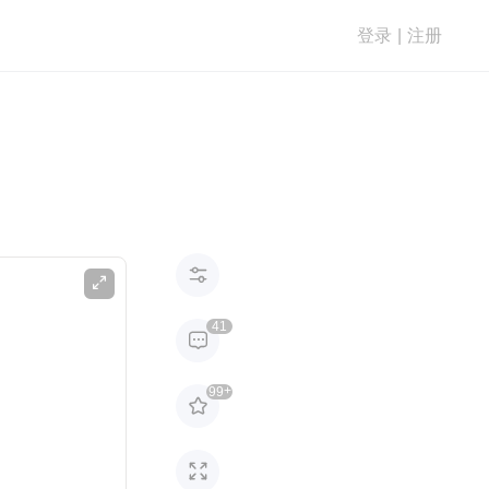
登录
|
注册


41

+
99

