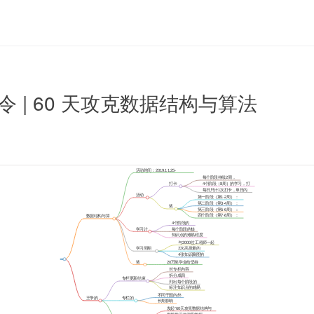
 | 60 天攻克数据结构与算法
活动时间：2019.11.25-
2020.1.19
每个阶段持续2周，
每周打卡3次
打卡
4个阶段（8周）的学习，打
要求
卡总数仅需30次
每日只计1次打卡，单日内
多次打卡视为1次
活动
第一阶段（第1-2周）：
规则
¥15 奖励金
第二阶段（第3-4周）：
奖
¥25 奖励金
第三阶段（第5-6周）：
励
¥35 奖励金
四个阶段（第7-8周）：
数据结构与算
¥50 奖励金
法攻克行动
4个阶段的
学习重点
学习计
每个阶段的核
划表
心知识点
知识点的难易程度
和重要性评分
与2000位工程师一起
学习和激励
学习周期
2次高质量的
内的活动
社群分享
4张知识脑图的
整理和发布
奖
20万奖学金给坚持
学
下来的同学
对专栏内容
金
重新梳理
拆分成四
专栏更新结束
个阶段
列出每个阶段的
后的总结
核心知识点
标注知识点的难易
程度和重要性
不同于国内外
王争的
专栏的
经典书籍
长期影响
专栏
目标
学习者
发起“60天攻克数据结构与
算法”打卡行动