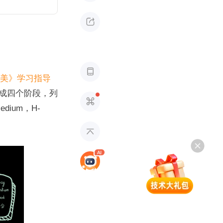


美》学习指导
成四个阶段，列

ium，H-
