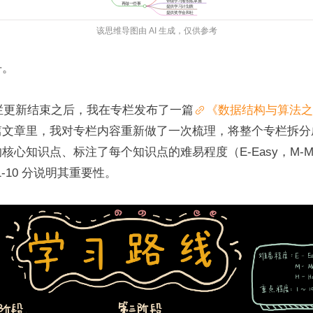
带领学习者彻底掌握
再做一些事
数据结构与算法
提供学习计划表
情的计划
和知识脑图
提供奖学金和社
群分享活动
该思维导图由 AI 生成，仅供参考
争。
专栏更新结束之后，我在专栏发布了一篇
《数据结构与算法之
篇文章里，我对专栏内容重新做了一次梳理，将整个专栏拆分
心知识点、标注了每个知识点的难易程度（E-Easy，M-Med
1-10 分说明其重要性。