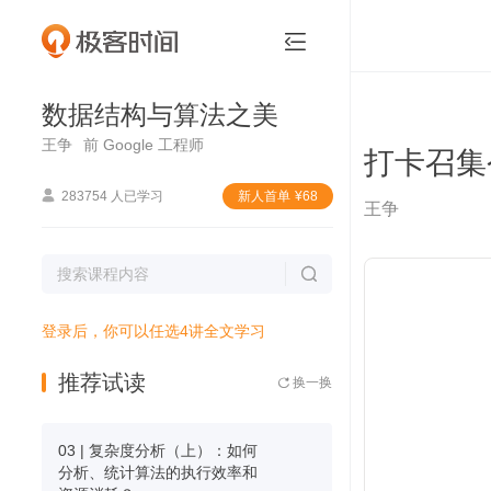
数据结构与算法之美


数据结构与算法之美
王争
前 Google 工程师
打卡召集令

283754 人已学习
新⼈⾸单
¥
68
王争

登录后，你可以任选4讲全文学习
推荐试读
换一换

03 | 复杂度分析（上）：如何
分析、统计算法的执行效率和