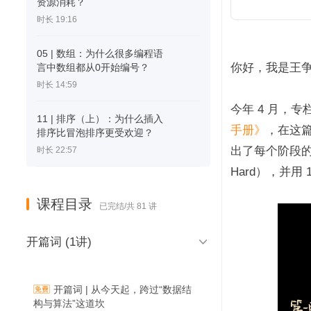
资源消耗？
时长 19:16
05 | 数组：为什么很多编程语
你好，我是王
言中数组都从0开始编号？
时长 14:59
今年 4 月，
11 | 排序（上）：为什么插入
手册》
，在这
排序比冒泡排序更受欢迎？
出了每个阶段的核
时长 22:57
Hard），并用 
课程目录
已完结/共 81 讲

开篇词 (1讲)
开篇词 | 从今天起，跨过“数据结
构与算法”这道坎