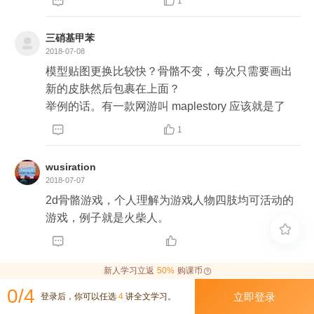


1
三硝基甲苯
2018-07-08
模型贴图更换比较快？骨骼不变，每次只需要画出
新的皮肤然后包裹在上面？

举例的话。有一款网游叫 maplestory 应该就是了


1
wusiration
2018-07-07
2d骨骼游戏，个人理解为游戏人物四肢均可活动的
游戏，例子就是火柴人。



新人学习立返
50%
购课币
0/4
立即登录
登录后，你可以任选
4
讲全文学习。