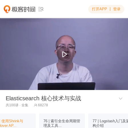
打开APP
登录

Elasticsearch 核心技术与实战

共100讲 · 全集
68278

 | 使用Shrink与
76 | 索引全生命周期管
77 | Logstash入门及
lover AP...
理及工具...
构介绍