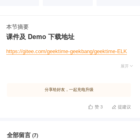
本节摘要
课件及 Demo 下载地址
https://gitee.com/geektime-geekbang/geektime-ELK

展开
相关阅读
https://www.elastic.co/guide/en/elasticsearch/reference
分享给好友，一起充电升级
shrink-index.html
https://www.elastic.co/guide/en/elasticsearch/reference
赞 3
提建议


rollover-index.html
全部留言
(7)