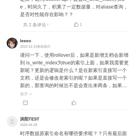
e，时间久了，积累了一定数据量，对aliase查询，
是否对性能存在影响？？
共 2 条评论

1
leeeo
2023-12-22
来自四川
请问一下，使用rollover后，如果是新增文档会新增
到 is_write_index为true的索引上面，如果我需要更
新呢？更新的逻辑是什么？是在新索引直接写一个
文档，还是会修改老索引的呢？如果是直接写一个
新的，那查询的时候岂不是会查出来两条，如果是
修改旧的索引，因为修改也是新增一个文档，那么
展开

新增这个文档是新增到哪里，如果新增到is_write_i


ndex为true的索引，那么是如何和老索引进行关联
的
洪阳TEST
2020-04-28
时序数据原索引命名有哪些要求呢？？只有最后面