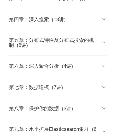
配置
时长 06:36
时长 08:23
03 | Elasticsearch简介及其发展
09 | 基本概念：索引、文档和REST

第四章：深入搜索
(13讲)
历史
06 | Kibana的安装与界面快速浏览
API
时长 09:41
时长 04:54
时长 10:16
58 | 集群与外部间的安
59 | 常见的集群部署方
60 | Hot & W
全通信
式
与Shard Filteri
第五章：分布式特性及分布式搜索的机
24 | 基于词项和基于全文的搜索

04 | Elastic Stack家族成员及其
制
(8讲)
07 | 在Docker容器中运行
10 | 基本概念：节点、集群、分片及
时长 07:14
应用场景
Elasticsearch Kibana和Cerebro
副本
时长 11:10
时长 04:47
时长 16:28
25 | 结构化搜索
37 | 集群分布式模型及选主与脑裂问

第六章：深入聚合分析
(4讲)
时长 05:14
题
08 | Logstash安装与导入数据
11 | 文档的基本CRUD与批量操作
时长 12:24
时长 03:59
时长 13:03
26 | 搜索的相关性算分
45 | Bucket & Metric聚合分析及嵌套

第七章：数据建模
(7讲)
时长 08:50
38 | 分片与集群的故障转移
聚合
12 | 倒排索引介绍
时长 05:50
时长 19:46
时长 06:16
27 | Query&Filtering与多字符串多字
49 | 对象及Nested对象

第八章：保护你的数据
(3讲)
段查询
39 | 文档分布式存储
46 | Pipeline聚合分析
13 | 通过Analyzer进行分词
时长 09:13
时长 10:44
时长 04:22
时长 09:09
时长 12:28
50 | 文档的父子关系
第九章：水平扩展Elasticsearch集群
28 | 单字符串多字段查询：Dis Max
56 | 集群身份认证与用户鉴权
(6
