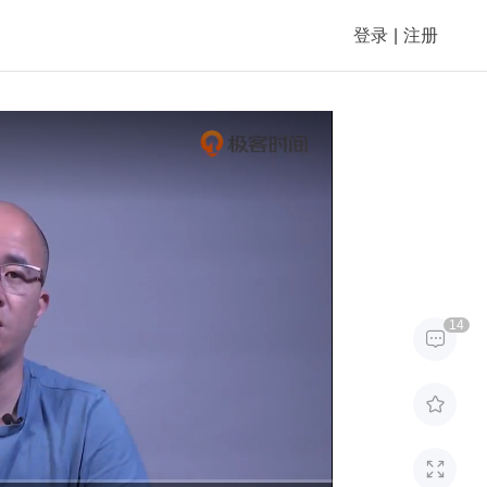
登录
|
注册
14


