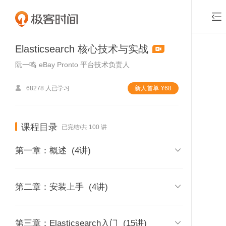

Elasticsearch 核心技术与实战
阮一鸣
eBay Pronto 平台技术负责人

68278 人已学习
新⼈⾸单
¥
68
课程目录
已完结/共 100 讲

第一章：概述
(4讲)
01 | 课程介绍

第二章：安装上手
(4讲)
时长 04:31
02 | 内容综述及学习建议
05 | Elasticsearch的安装与简单

第三章：Elasticsearch入门
(15讲)