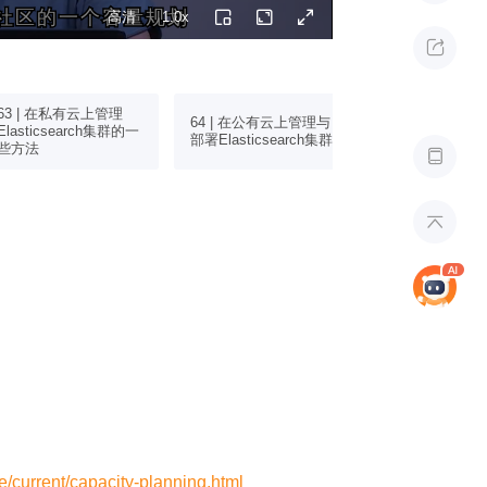
cs社区的一个容量规划
cs社区的一个容量规划
高清
1.0x

63 | 在私有云上管理
64 | 在公有云上管理与
65 | 生产环境
Elasticsearch集群的一
部署Elasticsearch集群
与上线清单
些方法


e/current/capacity-planning.html