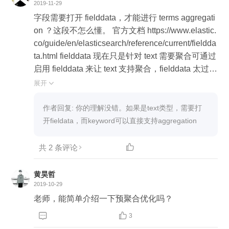
2019-11-29
字段需要打开 fielddata，才能进行 terms aggregati
on ？这段不怎么懂。 官方文档 https://www.elastic.
co/guide/en/elasticsearch/reference/current/fieldda
ta.html fielddata 现在只是针对 text 需要聚合可通过
启用 fielddata 来让 text 支持聚合，fielddata 太过昂
贵，通常也得不到想要的结果，官方并不建议这样
展开

做。比较建议的是使用 fields 通常可以得到想要的
结果，keyword 是 doc_values ，跟 fielddata 好像
作者回复: 你的理解没错。如果是text类型，需要打
没关系。
开fieldata，而keyword可以直接支持aggregation
共 2 条评论

黄昊哲
2019-10-29
老师，能简单介绍一下预聚合优化吗？


3