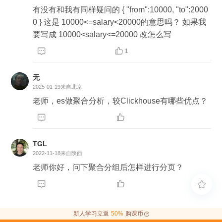
有没有和我有同样疑问的 { "from":10000, "to":2000
0 } 这是 10000<=salary<20000的意思吗？ 如果我
要写成 10000<salary<=20000 改怎么写


1
无
2025-01-19
来自北京
老师，es做聚合分析，较Clickhouse有哪些优点？


TGL
2022-11-18
来自陕西
老师你好，问下聚合分组后怎样进行分页？



新人学习立返
50%
购课币