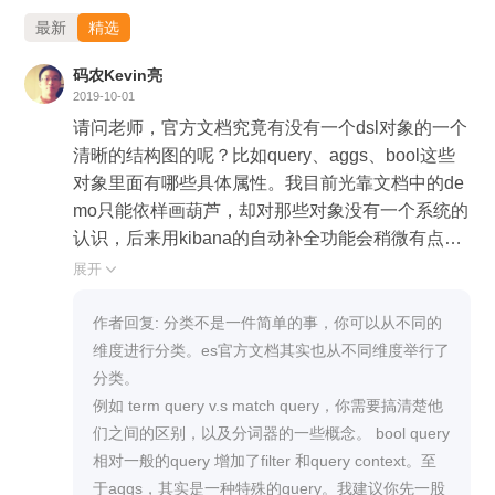
最新
精选
码农Kevin亮
2019-10-01
请问老师，官方文档究竟有没有一个dsl对象的一个
清晰的结构图的呢？比如query、aggs、bool这些
对象里面有哪些具体属性。我目前光靠文档中的de
mo只能依样画葫芦，却对那些对象没有一个系统的
认识，后来用kibana的自动补全功能会稍微有点帮
忙，但还是没有系统的认识。请老师指点一下
展开

作者回复: 分类不是一件简单的事，你可以从不同的
维度进行分类。es官方文档其实也从不同维度举行了
分类。

例如 term query v.s match query，你需要搞清楚他
们之间的区别，以及分词器的一些概念。 bool query 
相对一般的query 增加了filter 和query context。至
于aggs，其实是一种特殊的query。我建议你先一股