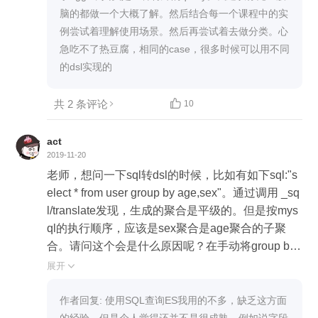
脑的都做一个大概了解。然后结合每一个课程中的实
例尝试着理解使用场景。然后再尝试着去做分类。心
急吃不了热豆腐，相同的case，很多时候可以用不同
的dsl实现的
共 2 条评论

10
act
2019-11-20
老师，想问一下sql转dsl的时候，比如有如下sql:"s
elect * from user group by age,sex"。通过调用 _sq
l/translate发现，生成的聚合是平级的。但是按mys
ql的执行顺序，应该是sex聚合是age聚合的子聚
合。请问这个会是什么原因呢？在手动将group by
转换为dsl的时候，是应该转换为多层子聚合的类型
展开

吗？如果select子句中有sum(),在构造dsl的时候应
该处于group by的多层嵌套聚合的最深一层吗？
作者回复: 使用SQL查询ES我用的不多，缺乏这方面