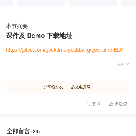
本节摘要
课件及 Demo 下载地址
https://gitee.com/geektime-geekbang/geektime-ELK

展开
相关阅读
https://www.elastic.co/guide/en/elasticsearch/referenc
分享给好友，一起充电升级
e/7.1/search-aggregations-metrics.html
https://www.elastic.co/guide/en/elasticsearch/referenc
赞 8
提建议


e/7.1/search-aggregations-bucket.html
全部留言
(26)