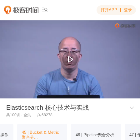
打开APP
登录

Elasticsearch 核心技术与实战

共100讲 · 全集
68278

45 | Bucket & Metric
写操作
46 | Pipeline聚合分析
47 
聚合分...