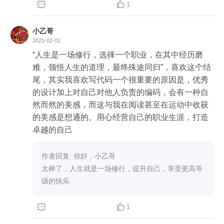
更愿意醉心于钻研技术本身。脱离了真实场景的技


1
术只有骨架没有血肉和灵魂。
小乙哥
2021-02-01
“人生是一场修行，选择一个职业，在其中经历磨
难，领悟人生的道理，最终殊途同归”，喜欢这个结
尾，其实我喜欢写代码一个很重要的原因是，优秀
的设计加上对自己对他人负责的编码，会有一种自
然而然的美感，而这与我在阅读甚至在运动中收获
的美感是想通的。用心经营自己的职业生涯，打造
卓越的自己
作者回复: 你好，小乙哥

太棒了，人生就是一场修行，提升自己，享受更高等
级的快乐


1