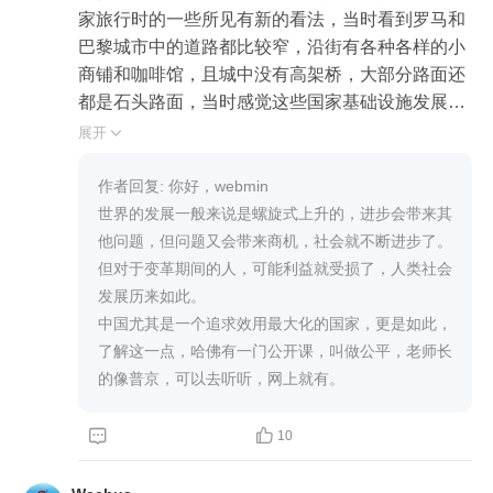
家旅行时的一些所见有新的看法，当时看到罗马和
巴黎城市中的道路都比较窄，沿街有各种各样的小
商铺和咖啡馆，且城中没有高架桥，大部分路面还
都是石头路面，当时感觉这些国家基础设施发展比
中国慢了很多，但是今天我有了不同的看法，电商
展开

逐渐把家门口的商铺给消灭掉了，外卖逐渐让大家
不去街边店吃东西了，邻里间缺少了在一个公共空
作者回复: 你好，webmin

间中交流的机会和环境，这会导致社会微环境的坍
世界的发展一般来说是螺旋式上升的，进步会带来其
塌，周围的人互相不认识，走在家门口的路上没有
他问题，但问题又会带来商机，社会就不断进步了。
人认识你，你不可能找街边店老板帮你照看一下东
但对于变革期间的人，可能利益就受损了，人类社会
西，也无法放心让小孩独自在房外玩，住一楼的家
发展历来如此。

家基本上都是拉上窗帘的，时时刻刻需要有家里的
中国尤其是一个追求效用最大化的国家，更是如此，
大人在

了解这一点，哈佛有一门公开课，叫做公平，老师长
照看，邻里或沿街的商铺老板不会帮你关注是否有
的像普京，可以去听听，网上就有。
人贩子在窥伺你的小孩。

现在已经从一个熟人社会进入到了一个生人社会。


10