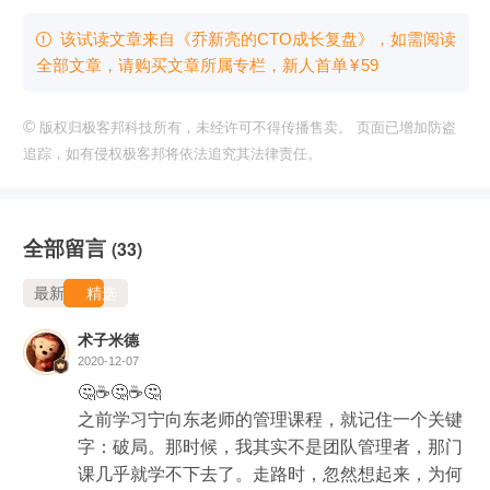
该试读文章来自《乔新亮的CTO成长复盘》，如需阅读

全部文章，请购买文章所属专栏
，新⼈⾸单
¥
59
©
版权归极客邦科技所有，未经许可不得传播售卖。 页面已增加防盗
追踪，如有侵权极客邦将依法追究其法律责任。
全部留言
(33)
最新
精选
术子米德
2020-12-07
🤔☕️🤔☕️🤔

之前学习宁向东老师的管理课程，就记住一个关键
字：破局。那时候，我其实不是团队管理者，那门
课几乎就学不下去了。走路时，忽然想起来，为何