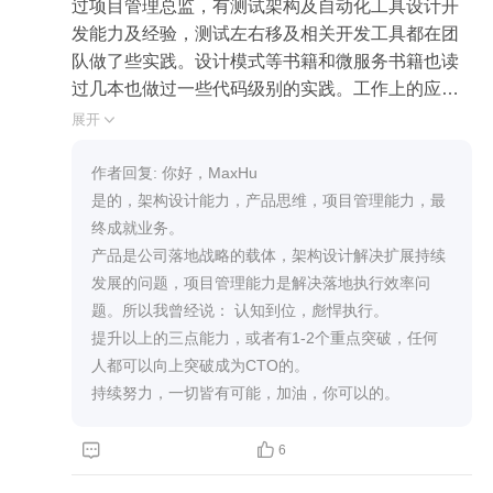
过项目管理总监，有测试架构及自动化工具设计开
发能力及经验，测试左右移及相关开发工具都在团
队做了些实践。设计模式等书籍和微服务书籍也读
过几本也做过一些代码级别的实践。工作上的应用
主要是评审系统设计相关和通过读懂系统分析完成
展开

测试分析相关工作。也关注公司业务架构的优化和
大厂技术如何为我们借鉴使用。作为测试出身从用
作者回复: 你好，MaxHu

户角度思考是必须的思维。有关产品的书也看过几
是的，架构设计能力，产品思维，项目管理能力，最
本。作为测试总监如何突围已经困扰我多年。也是
终成就业务。

架构能力和产品思维吗？之前确实有测试领导成功
产品是公司落地战略的载体，架构设计解决扩展持续
突围做到CTO和CEO的，都是单点突破（某一种技
发展的问题，项目管理能力是解决落地执行效率问
术或产品能力之一很厉害）。请乔老师指点迷津。
题。所以我曾经说： 认知到位，彪悍执行。

提升以上的三点能力，或者有1-2个重点突破，任何
人都可以向上突破成为CTO的。

持续努力，一切皆有可能，加油，你可以的。


6