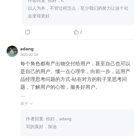
作者回复: 你好，E

以人为本，不管过程怎么，至少我们的努力让这个社
会变得更好


2
adang
2021-02-18
每个角色都有产出物交付给用户，甚至自己也可以
是自己的用户。懂一点心理学，向前一步，运用产
品经理思考问题的方式-站在对方的鞋子里思考问
题，了解用户的心智，服务好用户。

技术人员如果能有产品思维还是非常有好处的，有
展开

些时候产品经理给过来的解决方案可能并不是最优
解，如果技术人员能捕捉到用户的真实诉求，会给
作者回复: 你好，adang

出更好的解决方案。可是很多技术人员不愿意过多
写的真好，加油
了解需求，只按照产品经理提供的方案实现即可，