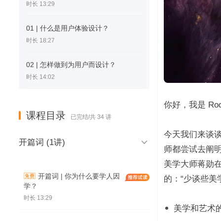
时长 13:29
01 | 什么是用户体验设计？
时长 18:27
02 | 怎样做到为用户而设计？
时长 14:02
你好，我是 Ro
课程目录
已完结/共 34 讲
今天我们来谈

开篇词 (1讲)
师都尝试去阐
美学大师蒋勋
开篇词 | 你为什么要学人因
的：“少谈些美
学？
时长 13:29
美学和艺术