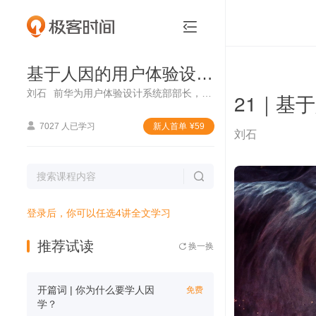
基于人因的用户体验设计课


基于人因的用户体验设计课
刘石
前华为用户体验设计系统部部长，新中国成立 70 周年用户体验设计 70 人之一
21｜基

7027 人已学习
新⼈⾸单
¥
59
刘石

登录后，你可以任选4讲全文学习
推荐试读
换一换

开篇词 | 你为什么要学人因
免费
学？