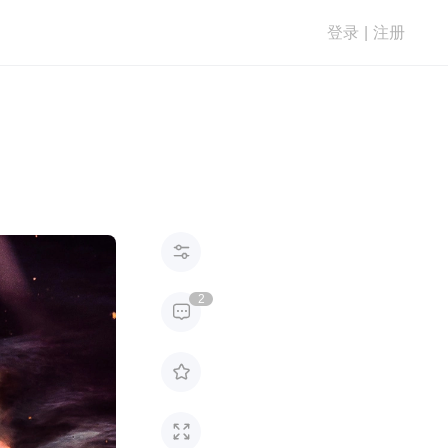
登录
|
注册

2


