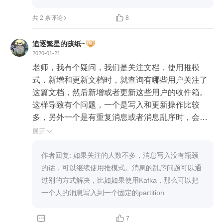

共 2 条评论
8
追逐繁星的孩纸~
2020-01-21
老师，我有个疑问，我们是关注文档，使用推模
式，新增和更新文档时，就查询有哪些用户关注了
这篇文档，然后新增或者更新这些用户的收件箱。
这样导致有个问题，一个是写入和更新操作比较
多，另外一个是有重复消息或者消息乱序时，会重
复更新用户动态或者把用户的动态更新为更早的。
展开

因为我们的关注用户量比较少，所以目前还能使用
推模式。我想过使用缓存来缓存文档id和操作时
作者回复: 如果关注的人数不多，消息写入没有瓶颈
间，每次新增或者更新动态时先比较下操作时间，
的话，可以继续使用推模式。消息的乱序问题可以通
但就需要加分布式锁。这种情况老师有什么建议
过别的方式解决，比如如果使用Kafka，那么可以把
么？
一个人的消息写入到一个固定的partition


7