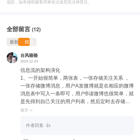
追踪，如有侵权极客邦将依法追究其法律责任。
全部留言
(12)
最新
精选
台风骆骆
2019-12-23
信息流的架构演化

1、一开始很简单，两张表，一张存储关注关系 ，
一张存储微博消息，用户A发微博就是在相应的微博
消息表中写入一条即可，用户B读微博也很简单，就
是先得到自己关注的用户列表，然后定时去存储微
博消息表中去读取自己关注的微博展示出来即可，
展开

优点是只有一份存储，缺点也很明显，对于这张表
的读操作太多了，并发过大。

作者回复: 👍
2、改成推模式，即写扩散机制，用户A发送一条消