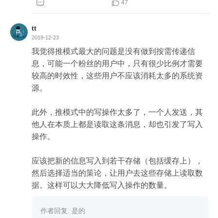
息，除了写入微博消息表以外，还要写入关注它的


47
所有的用户的收件箱中（这个可以用redis来实
现），然后用户去收件箱中读取消息即可，优点就
tt
是自己读自己的消息，跟别人没有竞争，缺点是多
2019-12-23
余存储，在大V用户发微博消息中有延迟，同时写入
我觉得推模式最大的问题是没有做到按需传递信
次数太多了，同时取消关注什么的也比较难操作。

息，可能一个粉丝的用户中，只有很少比例才需要
3、后面改成了推拉结合的方式，即对于大V用拉模
较高的时效性，这些用户不应该消耗太多的系统资
式，对于普通的用户继续用推模式。

源。

4、后面出现了基于时间分区的拉模式，个人觉得可
以结合推模式来进行相应的弥补。
此外，推模式中的写操作太多了，一个人发送，其
他人在本质上都是读取这条消息，却也引发了写入
操作。

应该把新的信息写入到若干存储（包括缓存上），
然后选择适当的策论，让用户去这些存储上读取数
据。这样可以大大降低写入操作的数量。
作者回复: 是的