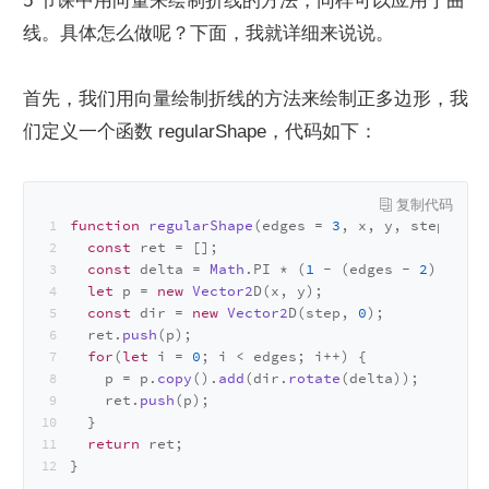
5 节课中用向量来绘制折线的方法，同样可以应用于曲
线。具体怎么做呢？下面，我就详细来说说。
首先，我们用向量绘制折线的方法来绘制正多边形，我
们定义一个函数 regularShape，代码如下：
function
regularShape
(
edges = 
3
, x, y, step
) {
const
 ret = [];
const
 delta = 
Math
.
PI
 * (
1
 - (edges - 
2
) / edg
let
 p = 
new
Vector2
D(x, y);
const
 dir = 
new
Vector2
D(step, 
0
);
  ret.
push
(p);
for
(
let
 i = 
0
; i < edges; i++) {
    p = p.
copy
().
add
(dir.
rotate
(delta));
    ret.
push
(p);
  }
return
 ret;
}