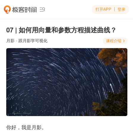
打开APP
登录

07 | 如何用向量和参数方程描述曲线？
月影
· 跟月影学可视化
课程介绍

你好，我是月影。