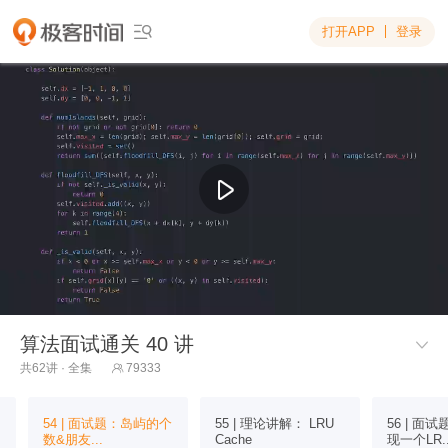
打开APP
登录

算法面试通关 40 讲

共62讲 · 全集
79333

54 | 面试题：岛屿的个
55 | 理论讲解： LRU
56 | 面
数&朋友...
Cache
现一个LR..