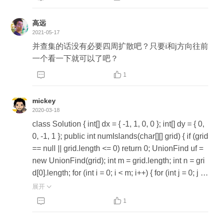
高远
2021-05-17
并查集的话没有必要四周扩散吧？只要i和j方向往前
一个看一下就可以了吧？


1
mickey
2020-03-18
class Solution { int[] dx = { -1, 1, 0, 0 }; int[] dy = { 0,
0, -1, 1 }; public int numIslands(char[][] grid) { if (grid
== null || grid.length <= 0) return 0; UnionFind uf =
new UnionFind(grid); int m = grid.length; int n = gri
d[0].length; for (int i = 0; i < m; i++) { for (int j = 0; j <
n; j++) { if (grid[i][j] == '1') { for (int k = 0; k < 4; k++) {
展开

int nextX = i + dx[k]; int nextY = j + dy[k]; if (!(nextX


1
< 0 || nextX >= m || nextY < 0 || nextY >= n)// 判断是