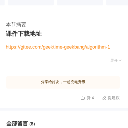
本节摘要
课件下载地址
https://gitee.com/geektime-geekbang/algorithm-1

展开
岛屿的个数
英文版：
https://leetcode.com/problems/number-of-
分享给好友，一起充电升级
islands/
中文版：
https://leetcode-cn.com/problems/number-
赞 4
提建议


of-islands/
朋友圈
全部留言
(8)