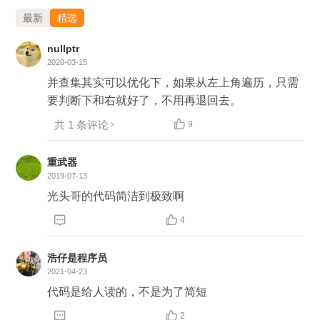
最新
精选
英文版：
https://leetcode.com/problems/friend-
circles/
nullptr
2020-03-15
中文版：
https://leetcode-cn.com/problems/friend-
并查集其实可以优化下，如果从左上角遍历，只需
circles/
要判断下和右就好了，不用再退回去。
共 1 条评论

9
重武器
2019-07-13
光头哥的代码简洁到极致啊


4
浩仔是程序员
2021-04-23
代码是给人读的，不是为了简短


2