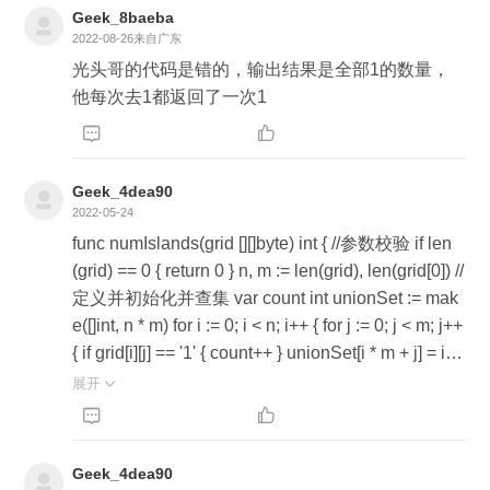
否合法的坐标 && grid[nextX][nextY] == '1') { uf.unio
Geek_8baeba
n(i * n + j, nextX * n + nextY); } } } } } return uf.getCo
2022-08-26
来自广东
unt(); } } class UnionFind { private int count = 0; priv
光头哥的代码是错的，输出结果是全部1的数量，
ate int[] rank; private int[] parent; public UnionFind
他每次去1都返回了一次1
(char[][] grid) { int m = grid.length; int n = grid[0].len


gth; rank = new int[m * n]; parent = new int[m * n]; fo
r (int i = 0; i < parent.length; i++) { parent[i] = -1; } for
Geek_4dea90
(int i = 0; i < m; i++) { for (int j = 0; j < n; j++) { if (grid
2022-05-24
[i][j] == '1') { parent[i * n + j] = i * n + j; count++; } } } }
func numIslands(grid [][]byte) int { //参数校验 if len
private int findRoot(int i) { if (parent[i] != i) parent[i] =
(grid) == 0 { return 0 } n, m := len(grid), len(grid[0]) //
findRoot(parent[i]); return parent[i]; } public boolean
定义并初始化并查集 var count int unionSet := mak
connected(int p, int q) { return findRoot(p) == findR
e([]int, n * m) for i := 0; i < n; i++ { for j := 0; j < m; j++
oot(q); } public void union(int p, int q) { int rootp = fi
{ if grid[i][j] == '1' { count++ } unionSet[i * m + j] = i *
ndRoot(p); int rootq = findRoot(q); if (rootp != rootq)

m + j } } u := &unionFindSet{} u.UnionSet = unionS
展开

{ if (rank[rootp] > rank[rootq]) { parent[rootq] = rootp;
et u.Count = count //只需要处理右下节点 dires := []
} else if (rank[rootp] < rank[rootq]) { parent[rootp] = r


struct{x, y int}{{1, 0}, {0, 1}} for i := 0; i < n; i++ { for j :
ootq; } else { parent[rootq] = rootp; rank[rootp] += 1;
= 0; j < m; j++ { if grid[i][j] == '0' { continue } //判断当
} count--; } } public int getCount() { return count; } }
Geek_4dea90
前节点周围是否有挨着的1 for _, d := range dires { x