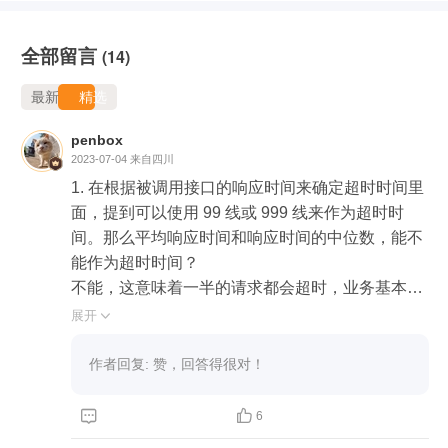
全部留言
(14)
最新
精选
penbox
2023-07-04
来自四川
1. 在根据被调用接口的响应时间来确定超时时间里
面，提到可以使用 99 线或 999 线来作为超时时
间。那么平均响应时间和响应时间的中位数，能不
能作为超时时间？

不能，这意味着一半的请求都会超时，业务基本处
于不可用的状态了。

展开

2. 在监听超时那里，能不能只在服务端那边监听超
时，而客户端完全不管？

作者回复: 赞，回答得很对！
我觉得不行，客户端不能保证所有服务端都是做了
超时控制的，也不能保证请求就一定就能到服务端


6
那边。
