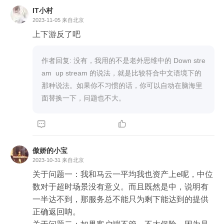
假如发生了网络故障，服务端根本收不到请求，客
IT小村
户端本地没做超时控制的话，就会发生线程泄露。
2023-11-05
来自北京
上下游反了吧
作者回复: 没有，我用的不是老外思维中的 Down stre
am  up stream 的说法，就是比较符合中文语境下的
那种说法。如果你不习惯的话，你可以自动在脑海里
面替换一下，问题也不大。


傲娇的小宝
2023-10-31
来自北京
关于问题一：我和马云一平均我也资产上e呢，中位
数对于超时场景没有意义。而且既然是中，说明有
一半达不到，那服务总不能只为剩下能达到的提供
正确返回呐。
