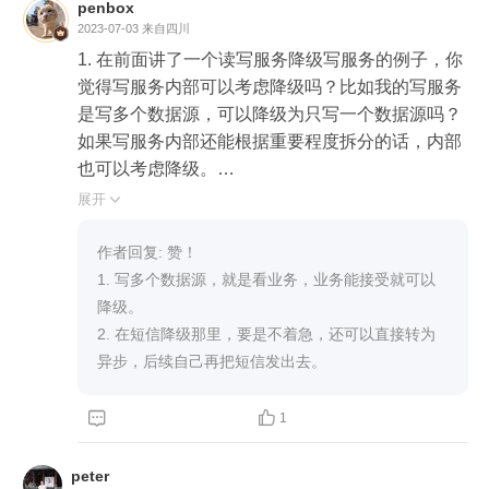
你方便面或者馒头
penbox
2023-07-03
来自四川
1. 在前面讲了一个读写服务降级写服务的例子，你
觉得写服务内部可以考虑降级吗？比如我的写服务
是写多个数据源，可以降级为只写一个数据源吗？

如果写服务内部还能根据重要程度拆分的话，内部
也可以考虑降级。

比如对商家的大部分接口都停用了，但是保留修改
展开

商品价格和商品下架的接口，如果发生了 BUG 价
之类的事故，商家还有机会即时止损。

作者回复: 赞！

对于写多个数据源的情况，在不影响业务的前提
1. 写多个数据源，就是看业务，业务能接受就可以
下，可以先写部分数据源，然后通过课程里面讲到
降级。

的异步等手段，再来写其它数据源。

2. 在短信降级那里，要是不着急，还可以直接转为
2. 这节课还解释了一下熔断和降级的联系和区别，
异步，后续自己再把短信发出去。
你是如何看待这两者的关系？可以举一些可以降级
或只能熔断服务的例子吗？



1
熔断和限流都是提高系统可用性的措施。限流是通
过主动降低服务质量，来保证系统核心功能能正常
peter