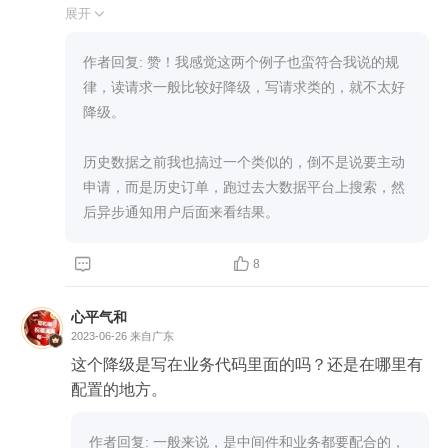
吧，有位置就让安排排前面的客人坐下（限流）。

展开

有些热门的菜做起来太慢了。后面的客人如果要点
这些菜，就跟他们说这些菜卖完了，吃吃非热门的
作者回复: 赞！我感觉这两个例子也蛮符合我说的规
菜吧（降级）

律，读请求一般比较好降级，写请求类的，就不太好
降级。

可以降级的例子：

1、订单表数据太大了，把历史数据归档（比如每年
历史数据之前我也搞过一个类似的，倒不是说要主动
归一次档），然后限制大家只能查近一年的订单，
申请，而是历史订单，跑过去大数据平台上搜索，然
如果要查看更久之前的，要先提申请

后异步通知用户后面来看结果。
只能熔断的例子：

1、服务依赖的数据库无法正常使用，导致很多上游


8
服务处理各种阻塞，此时要果断熔断，直接让服务
返回错误，避免上游服务大量的积压业务消息，或
心平气和
有大量的未释放的资源，导致上游服务不健康
2023-06-26
来自广东
这个降级是写在业务代码里面的吗？还是在哪里有
配置的地方。
作者回复: 一般来说，是中间件和业务都要配合的，