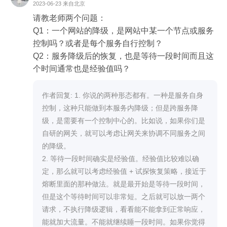
运行。熔断是通过停止服务，来避免出现连锁故
2023-06-23
来自北京
障。

请教老师两个问题：

比如第三方短信平台挂了，本地的短信服务可以直
Q1：一个网站的降级，是网站中某一个节点或服务
接熔断，拒绝所有发短信的请求；也可以尝试降
控制吗？或者是每个服务自行控制？

级，在第三方恢复前都返回一个明确的错误码，告
Q2：服务降级后的恢复，也是等待一段时间而且这
诉用户不能发短信的原因，避免用户不断重试。

个时间通常也是经验值吗？
如果是订单的数据库挂了，用户的订单数据没法写
入数据库，那么订单服务就只能进行熔断，在订单
作者回复: 1. 你说的两种形态都有。一种是服务自身
数据库恢复前，订单服务没法提供任何服务。
控制，这种只能做到本服务内降级；但是跨服务降
级，是需要有一个控制中心的。比如说，如果你们是
自研的网关，就可以考虑让网关来协调不同服务之间
的降级。

2. 等待一段时间确实是经验值。经验值比较难以确
定，那么就可以考虑经验值 + 试探恢复策略，接近于
熔断里面的那种做法。就是最开始是等待一段时间，
但是这个等待时间可以非常短。之后就可以放一两个
请求，不执行降级逻辑，看看能不能拿到正常响应，
能就加大流量。不能就继续睡一段时间。如果你觉得