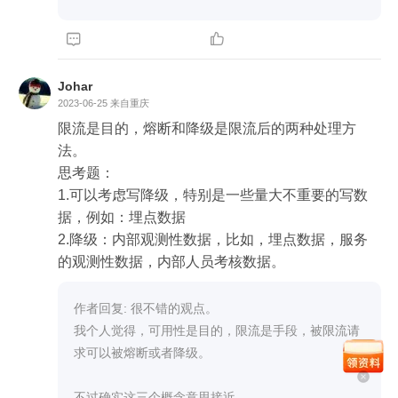
还可以继续拆子场景：（1）同步写一个数据源，其
他数据源异步；（2）全部数据源都是异步写



对于子场景（1），其他数据源本来就是异步的，只
要保证同步的数据源写即可，异步的都降级掉没有
Johar
问题，如果同步写的服务要关停了，那就可以考虑
2023-06-25
来自重庆
熔断了

限流是目的，熔断和降级是限流后的两种处理方
对于子场景（2），说明数据的重要程度和一致性不
法。

高，降级为异步写一个数据源没有问题
思考题：

1.可以考虑写降级，特别是一些量大不重要的写数
据，例如：埋点数据

2.降级：内部观测性数据，比如，埋点数据，服务
的观测性数据，内部人员考核数据。
作者回复: 很不错的观点。

我个人觉得，可用性是目的，限流是手段，被限流请
求可以被熔断或者降级。

不过确实这三个概念意思接近。