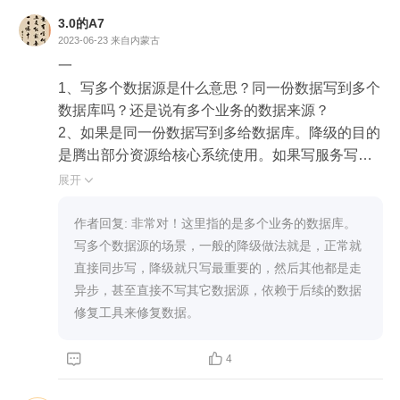
3.0的A7
2023-06-23
来自内蒙古
一

1、写多个数据源是什么意思？同一份数据写到多个
数据库吗？还是说有多个业务的数据来源？

2、如果是同一份数据写到多给数据库。降级的目的
是腾出部分资源给核心系统使用。如果写服务写的
多个数据源，应该考虑多个数据源所在的数据库节
展开

点压力的释放是否能给核心系统带来减负，如果可
以，就可以降级为只写一个数据源。

作者回复: 非常对！这里指的是多个业务的数据库。
3、如果是多个业务的数据来源。那可以按照这些写
写多个数据源的场景，一般的降级做法就是，正常就
业务进一步按照重要度进行排序，

直接同步写，降级就只写最重要的，然后其他都是走
异步，甚至直接不写其它数据源，依赖于后续的数据
二

修复工具来修复数据。
用小饭馆举例子

1  熔断就好比，我直接关门了



4
降级是你来我接待，但是你点的鱼香肉丝我只能给