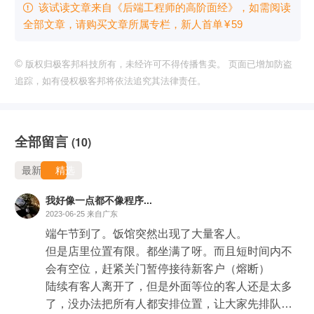
该试读文章来自《后端工程师的高阶面经》，如需阅读

全部文章，请购买文章所属专栏
，新⼈⾸单
¥
59
©
版权归极客邦科技所有，未经许可不得传播售卖。 页面已增加防盗
追踪，如有侵权极客邦将依法追究其法律责任。
全部留言
(10)
最新
精选
我好像一点都不像程序...
2023-06-25
来自广东
端午节到了。饭馆突然出现了大量客人。

但是店里位置有限。都坐满了呀。而且短时间内不
会有空位，赶紧关门暂停接待新客户（熔断）

陆续有客人离开了，但是外面等位的客人还是太多
了，没办法把所有人都安排位置，让大家先排队