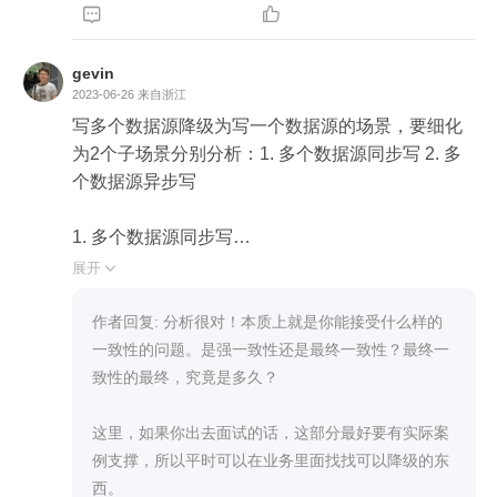


gevin
2023-06-26
来自浙江
写多个数据源降级为写一个数据源的场景，要细化
为2个子场景分别分析：1. 多个数据源同步写 2. 多
个数据源异步写

1. 多个数据源同步写

这种情况，说明数据很重要，且对数据的一致性要
展开

求较高，首先要评估这种情况是否要优先考虑熔
断。如果要保证可用性，不熔断，那么优先考虑同
作者回复: 分析很对！本质上就是你能接受什么样的
步写一个数据源，其他的改为异步，还不行再考虑
一致性的问题。是强一致性还是最终一致性？最终一
逐步停掉一些服务。无论哪种方式的降级，都要事
致性的最终，究竟是多久？

先想清楚保证数据一致性的方案再做降级，对万一
发生数据不一致留有预案

这里，如果你出去面试的话，这部分最好要有实际案
例支撑，所以平时可以在业务里面找找可以降级的东
2. 多个数据源异步写

西。