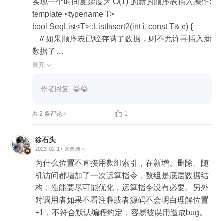
实现一个时间复杂度为 O(1) 的新的顺序表插入操作:

template <typename T>

bool SeqList<T>::ListInsert2(int i, const T& e) {

    // 如果顺序表已经存满了数据，则不允许再插入新
数据了

    if (m_length >= m_maxsize) {

展开

        cout << "顺序表已满，不能再进行插入操作
了！" << endl;

作者回复: 😂😂
        return false;

    }


共 2 条评论
1
    // 判断插入位置i是否合法，i的合法值应该是1到m
徐石头
_length+1之间

2023-02-17
来自湖南
    if (i < 1 || i >(m_length + 1)) {

为什么位置不直接用数组索引，在新增、删除、随
        cout << "元素" << e << "插入位置" << i << "不合
机访问都增加了一次运算指令，数组是底层数据结
法，合法的位置是1到" << m_length + 1 << "之间！" 
构，性能要尽可能优化，运算指令没有必要。另外
<< endl;

对调用者如果不看注释或者源码不会明白理解位置
        return false;

+1，不符合默认编程约定，容易被误用造成bug。