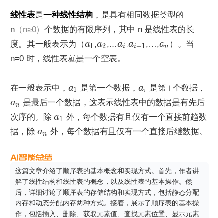
线性表
是
一种线性结构
，是具有相同数据类型的 
n
（n≥0）
个数据的有限序列，其中 n 是线性表的长
度。其一般表示为（
a
,
a
,…
a
,
a
,…,
a
）。当 
1
2
+
1
i
i
n
n=0 时，线性表就是一个空表。
在一般表示中，
a
 是第一个数据，
a
 是第 i 个数据，
1
i
a
 是最后一个数据，这表示线性表中的数据是有先后
n
次序的。除 
a
 外，每个数据有且仅有一个直接前趋数
1
据，除 
a
 外，每个数据有且仅有一个直接后继数据。
n
这篇文章介绍了顺序表的基本概念和实现方式。首先，作者讲
解了线性结构和线性表的概念，以及线性表的基本操作。然
后，详细讨论了顺序表的存储结构和实现方式，包括静态分配
内存和动态分配内存两种方式。接着，展示了顺序表的基本操
作，包括插入、删除、获取元素值、查找元素位置、显示元素