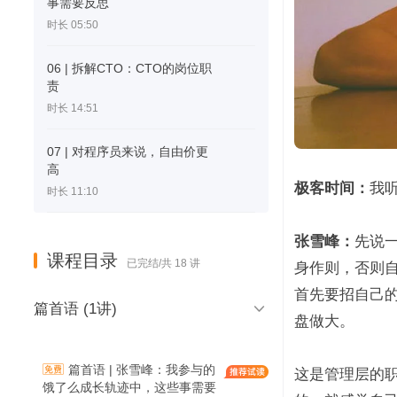
事需要反思
时长 05:50
06 | 拆解CTO：CTO的岗位职
责
时长 14:51
07 | 对程序员来说，自由价更
高
极客时间：
我听
时长 11:10
张雪峰：
先说一
课程目录
已完结/共 18 讲
身作则，否则
首先要招自己的

篇首语 (1讲)
盘做大。
篇首语 | 张雪峰：我参与的
这是管理层的职
饿了么成长轨迹中，这些事需要