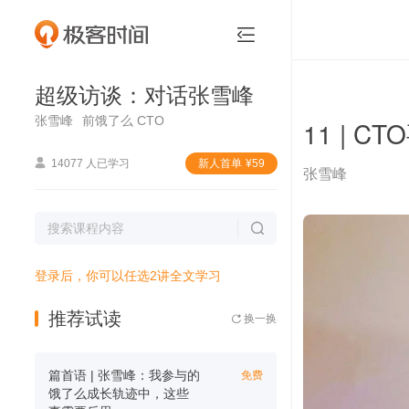
超级访谈：对话张雪峰


超级访谈：对话张雪峰
张雪峰
前饿了么 CTO
11 | C

14077 人已学习
新⼈⾸单
¥
59
张雪峰

登录后，你可以任选2讲全文学习
推荐试读
换一换

篇首语 | 张雪峰：我参与的
免费
饿了么成长轨迹中，这些