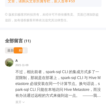
文章，请购买文章所属专栏
，新⼈⾸单
¥
59
©
版权归极客邦科技所有，未经许可不得传播售卖。 页面已增加防盗
追踪，如有侵权极客邦将依法追究其法律责任。
全部留言
(11)
最新
精选
A
2021-11-09
不过，相比前者，spark-sql CLI 的集成方式多了一
层限制，那就是在部署上，spark-sql CLI 与 Hive M
etastore 必须安装在同一个计算节点。换句话说，s
park-sql CLI 只能在本地访问 Hive Metastore，而没
有办法通过远程的方式来做到这一点。   ---------我试
了试是可以的老师，是我对这句话理解有误嘛？三
展开
