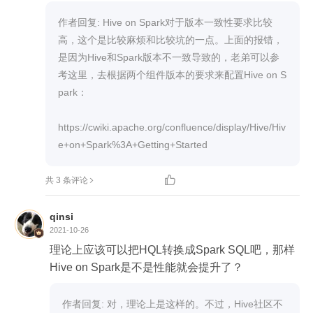
a07-a678-cdeef464b128

Total jobs = 1

作者回复: Hive on Spark对于版本一致性要求比较
Launching Job 1 out of 1

高，这个是比较麻烦和比较坑的一点。上面的报错，
In order to change the average load for a reducer (i
是因为Hive和Spark版本不一致导致的，老弟可以参
n bytes):

考这里，去根据两个组件版本的要求来配置Hive on S
  set hive.exec.reducers.bytes.per.reducer=<numbe
park：

r>

In order to limit the maximum number of reducers:

https://cwiki.apache.org/confluence/display/Hive/Hiv
  set hive.exec.reducers.max=<number>

In order to set a constant number of reducers:

  set mapreduce.job.reduces=<number>


共 3 条评论
Starting Spark Job = 75d07aa7-a98f-43b5-8fe5-de
4158f454a7

qinsi
Job hasn't been submitted after 61s. Aborting it.

2021-10-26
Possible reasons include network issues, errors in r
理论上应该可以把HQL转换成Spark SQL吧，那样
emote driver or the cluster has no available resourc
Hive on Spark是不是性能就会提升了？
es, etc.

Please check YARN or Spark driver's logs for furthe
作者回复: 对，理论上是这样的。不过，Hive社区不