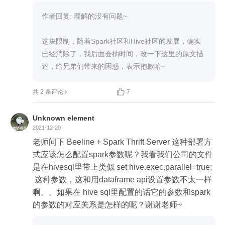
台机器 01、02、03；01、02启动hive metastore，
然后在03上启动spark-sql spark://bdp-dc-003:7077 
作者回复: 理解的没有问题~ 

 同样是可以使用hive的metastore
这块限制，随着Spark社区和Hive社区的发展，确实
已经消除了，我后面会抽时间，改一下这里的原文描
述，给兄弟们带来的困惑，表示抱歉哈~

共 2 条评论
7
Unknown element
2021-12-20
老师问下 Beeline + Spark Thrift Server 这种部署方
式应该怎么配置spark参数呢？我看我们公司的文件
是在hivesql里带上类似 set hive.exec.parallel=true;
 这种参数，这和用dataframe api设置参数不太一样
啊。。如果在 hive sql里配置的话它的参数和spark
的参数的对应关系是怎样的呢？谢谢老师~