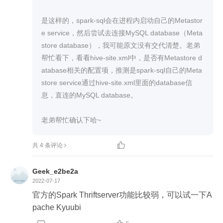
l，内容如下：

<configuration>

是这样的，spark-sql会在进程内启动自己的Metastor
<property>

e service，然后尝试去连接MySQL database（Meta
  <name>hive.metastore.uris</name>

store database），我可能原文没有交代清楚。老弟
  <value>thrift://xxx:9083</value>  

帮忙看下，看看hive-site.xml中，是否有Metastore d
</property>

atabase相关的配置项，推测是spark-sql自己的Meta
</configuration>

store service通过hive-site.xml里面的database信
息，直连的MySQL database。

其中xxx:9083为远程服务器上部署的hive metastor
e。通过这样的配置，再执行%SPARK_HOME%/bi
老弟帮忙确认下哈~
n/spark-sql，是可以查询到hive的元数据信息的。


共 4 条评论
谢谢！

Geek_e2be2a
2022-07-17
官方的Spark Thriftserver功能比较弱，可以试一下A
pache Kyuubi