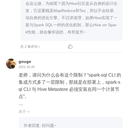
r information.

会这么做，为啥呢？因为Hive社区是从自身的设计出
Status: SENT

发，它还要顾及MapReduce和Tez，所以不会轻易
Failed to execute spark task, with exception 'java.la
动自身的优化引擎。不过讲道理，如果Hive实现了一
ng.IllegalStateException(RPC channel is closed.)'

套与Spark SQL一样的优化机制，那么Hive on Spar
FAILED: Execution Error, return code 1 from org.ap
k性能，就会像你说的，有所提升~
ache.hadoop.hive.ql.exec.spark.SparkTask. RPC c

共 2 条评论
gouge
2021-10-26
老师，请问为什么会有这个限制？“spark-sql CLI 的
集成方式多了一层限制，那就是在部署上，spark-s
ql CLI 与 Hive Metastore 必须安装在同一个计算节
点”。


我实验好像没有发现存在这个“限制”。如下：

展开

我在本地配置 %SPARK_HOME%/conf/hive-site.xm
作者回复: 好问题~
