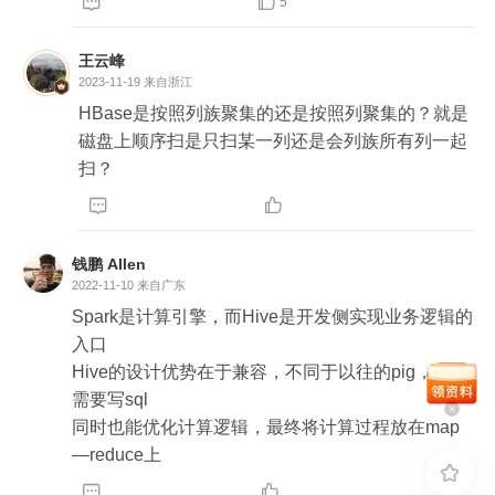


5
王云峰
2023-11-19
来自浙江
HBase是按照列族聚集的还是按照列聚集的？就是
磁盘上顺序扫是只扫某一列还是会列族所有列一起
扫？


钱鹏 Allen
2022-11-10
来自广东
Spark是计算引擎，而Hive是开发侧实现业务逻辑的
入口

Hive的设计优势在于兼容，不同于以往的pig，他只
需要写sql

同时也能优化计算逻辑，最终将计算过程放在map
—reduce上


