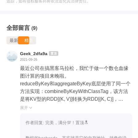
追踪，如有侵权极客邦将依法追究其法律责任。
全部留言
(9)
最新
精选
Geek_2dfa9a
置顶
2021-09-26
最近公司在搞黑客马拉松，我忙于做一个数仓血缘
图计算的项目来晚啦。

reduceByKey和aggregateByKey底层使用了同一个
方法实现：combineByKeyWithClassTag，该方法
是将KV型的RDD[(K, V)]转换为RDD[(K, C)]，

类似于分组聚合，既然要找到reduceByKey和aggre
展开

gateByKey的联系那肯定要从下至上由共性开始分
析，combineByKeyWithClassTag方法声明如下：

作者回复: 完美，满分💯！置顶🔝

  def combineByKeyWithClassTag[C](

      createCombiner: V => C,

数组的hashcode，其实就是它的内存地址，就像你说