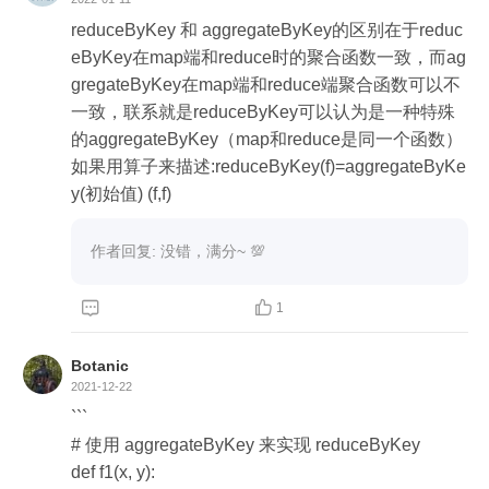
每个小组赋一个初始值C0，然后mergeValue把小组
内的每个记录叠加给初始值得到一个小组值C00
reduceByKey 和 aggregateByKey的区别在于reduc
（其实就是map端聚合），最后再把所有小组的

eByKey在map端和reduce时的聚合函数一致，而ag
小组值合并成一个KV型RDD（注意这里V已经变成
gregateByKey在map端和reduce端聚合函数可以不
了C类型）。

一致，联系就是reduceByKey可以认为是一种特殊
再讲参数partitioner，了解RDD的话应该清楚，就是
的aggregateByKey（map和reduce是同一个函数）
这个RDD的分区规则，这里的入参就是聚合后RDD
如果用算子来描述:reduceByKey(f)=aggregateByKe
的分区规则，如果相同的话，那Shuffle就完全不需
y(初始值) (f,f)
要了，

直接task本地聚合一下就好了，源码里也就直接map
作者回复: 没错，满分~ 💯
Partitions就结束了，如果聚合前后分区规则不相同
的话，那么就会返回一个ShuffledRDD。



1
最后讲下参数mapSideCombine和serializer，mapS
ideCombine就是是否在map端聚合，方法开头的校
Botanic
验可以看到keyClass是数组时不支持

2021-12-22
map端聚合和哈希分区，这里是为什么呢？不太熟
```

悉scala的我查了下stackoverflow，原来scala里的
# 使用 aggregateByKey 来实现 reduceByKey

数组和Java的一样，hashcode只是数组对象本身的

def f1(x, y):
