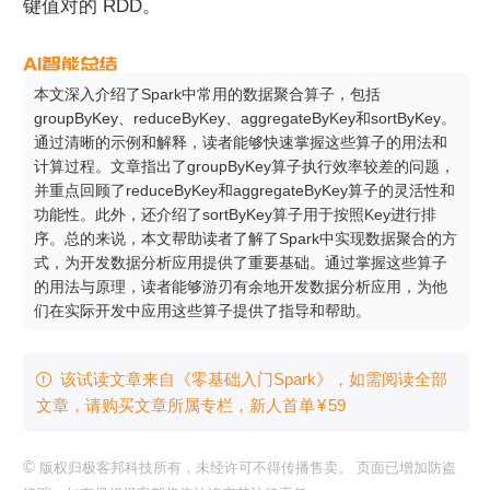
键值对的 RDD。
本文深入介绍了Spark中常用的数据聚合算子，包括
groupByKey、reduceByKey、aggregateByKey和sortByKey。
通过清晰的示例和解释，读者能够快速掌握这些算子的用法和
计算过程。文章指出了groupByKey算子执行效率较差的问题，
并重点回顾了reduceByKey和aggregateByKey算子的灵活性和
功能性。此外，还介绍了sortByKey算子用于按照Key进行排
序。总的来说，本文帮助读者了解了Spark中实现数据聚合的方
式，为开发数据分析应用提供了重要基础。通过掌握这些算子
的用法与原理，读者能够游刃有余地开发数据分析应用，为他
们在实际开发中应用这些算子提供了指导和帮助。
该试读文章来自《零基础入门Spark》，如需阅读全部

文章，请购买文章所属专栏
，新⼈⾸单
¥
59
©
版权归极客邦科技所有，未经许可不得传播售卖。 页面已增加防盗