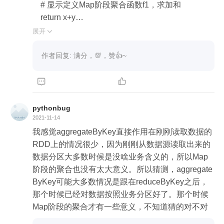
hashcode，和内容没关系，那自然没办法map端聚
    # 显示定义Map阶段聚合函数f1，求加和

合了，

    return x+y

这里请问老师，那数组作为KVRDD的时候，reduce
展开

端的聚合是怎么完成判等的呢？

import random

serializer是指出数据如何序列化的，序列化就先不
# 实验3：aggregateByKey 使用说明

作者回复: 满分，💯，赞👍~
说了，不然又要讲好多。

textFile = SparkContext().textFile("../wikiOfSpark.tx
t")



最后总结下，reduceByKey和aggregateByKey底层
wordCount = (

实现完全相同，都是combineByKeyWithClassTa
            textFile.flatMap(lambda line: line.split(" "))

pythonbug
g，只不过reduceByKey调用

                .filter(lambda word: word != "")

2021-11-14
combineByKeyWithClassTag的入参mergeValue和
                    .map(lambda word: (word, 1))

我感觉aggregateByKey直接作用在刚刚读取数据的
mergeCombiners是相等的，aggregateByKey是用
                        .aggregateByKey(0, f1, f1)

RDD上的情况很少，因为刚刚从数据源读取出来的
户指定可以不等的，也就是说

                            .sortBy(lambda x: x[1], False)

数据分区大多数时候是没啥业务含义的，所以Map
reduceByKey是一种特殊的aggregateByKey。
                                .take(5))

阶段的聚合也没有太大意义。所以猜测，aggregate
print(wordCount)

ByKey可能大多数情况是跟在reduceByKey之后，
```
那个时候已经对数据按照业务分区好了。那个时候
Map阶段的聚合才有一些意义，不知道猜的对不对