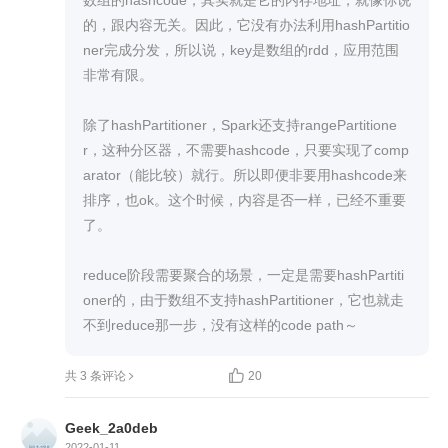
      mergeValue: (C, V) => C,

的，跟内容无关。因此，它没有办法利用hashPartitio
      mergeCombiners: (C, C) => C,

ner完成分发，所以说，key是数组的rdd，应用范围
      partitioner: Partitioner,

非常有限。

      mapSideCombine: Boolean = true,

      serializer: Serializer = null)(implicit ct: ClassTag
除了hashPartitioner，Spark还支持rangePartitione
[C]): RDD[(K, C)] = self.withScope {

r，这种分区器，不需要hashcode，只要实现了comp
  }

arator（能比较）就行。所以即便非要用hashcode来
字数限制了，我把方法实现放在下面评论。

排序，也ok。这个时候，内容是否一样，已经不重要
首先讲三个高阶函数入参：createCombiner，merg
了。

eValue，mergeCombiners数，在方法里组成了Agg
regator对象，Aggregator

reduce阶段需要聚合的场景，一定是需要hashPartiti
其实就是spark对分组聚合（Shuffle）操作的抽象，
oner的，由于数组不支持hashPartitioner，它也就走
如果不清楚spark分组聚合的过程这三个高阶函数不
好理解，简单点讲，RDD按照Key分组后因为

不同Partition里会有相同Key，因此对于Key=k1这

共 3 条评论
20
个大组会有多个小组（k11,k12...k1n）,首先createC
ombiner会给k11,k12...k1n）

Geek_2a0deb
2022-01-11