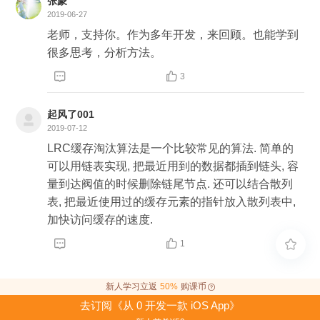
张蒙
2019-06-27
老师，支持你。作为多年开发，来回顾。也能学到
很多思考，分析方法。


3
起风了001
2019-07-12
LRC缓存淘汰算法是一个比较常见的算法. 简单的
可以用链表实现, 把最近用到的数据都插到链头, 容
量到达阀值的时候删除链尾节点. 还可以结合散列
表, 把最近使用过的缓存元素的指针放入散列表中,
加快访问缓存的速度.


1

新人学习立返
50%
购课币
去订阅《从 0 开发一款 iOS App》