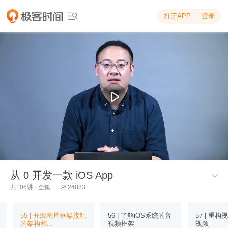
打开APP
登录

从 0 开发一款 iOS App

共106讲 · 全集
24883

55 | 开源图片框架接触
56 | 了解iOS系统的音
57 | 重
的架构和...
视频框架
视频