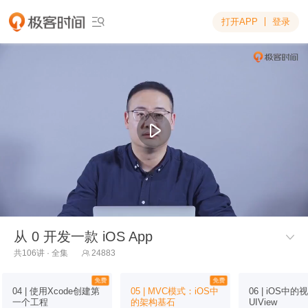
打开APP
登录

从 0 开发一款 iOS App

共106讲 · 全集
24883

免费
免费
04 | 使用Xcode创建第
05 | MVC模式：iOS中
06 | iOS中的
一个工程
的架构基石
UIView