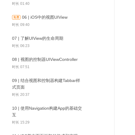
时长 01:40
时长 02:04
06 | iOS中的视图UIView
03 | 常见App类型及技术栈浅析
时长 09:40
时长 02:29
30 | 使用WKWebView
31 | 认识观察者模式
32 | iOS开发
及Delgate实现简单的
KVO并展示页面加载进
07 | 了解UIView的生命周期
04 | 使用Xcode创建第一个工程
应用浅析
页面加载
度
时长 06:23
时长 08:08
08 | 视图的控制器UIViewController
时长 07:51
09 | 结合视图和控制器构建Tabbar样
式页面
时长 20:37
10 | 使用Navigation构建App的基础交
互
时长 15:29