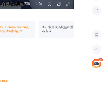
6的默认动画
6的默认动画
高清
1.0x

35 | CoreAnimation及
36 | 常用代码规范和重
37 | 结合UIKi
开源动画框架介绍
构方式
App的页面结构


ourse