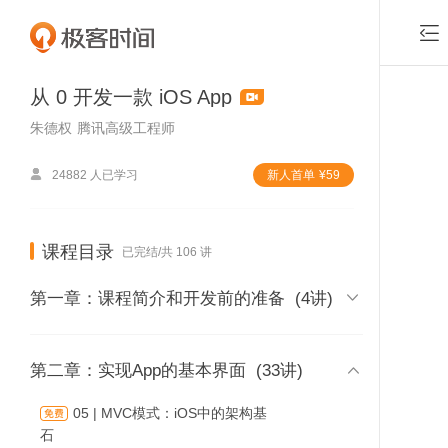

从 0 开发一款 iOS App
朱德权
腾讯高级工程师

24882 人已学习
新⼈⾸单
¥
59
课程目录
已完结/共 106 讲

第一章：课程简介和开发前的准备
(4讲)
01 | 课程介绍

第二章：实现App的基本界面
(33讲)
时长 05:03
05 | MVC模式：iOS中的架构基
石
02 | 内容综述