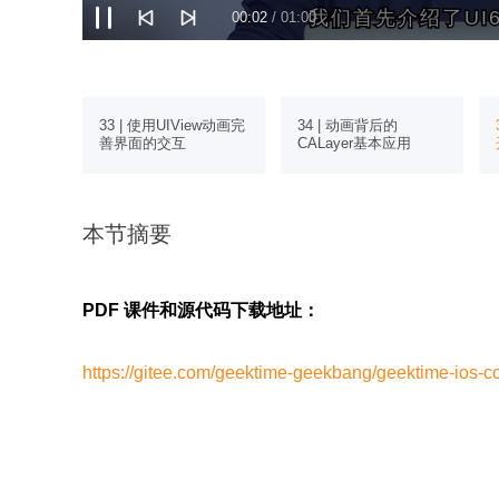
我们首先介绍了UI
我们首先介绍了UI
00:03
/ 01:00
中的Web
33 | 使用UIView动画完
34 | 动画背后的
善界面的交互
CALayer基本应用
本节摘要
PDF 课件和源代码下载地址：
https://gitee.com/geektime-geekbang/geektime-ios-c