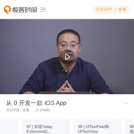
打开APP
登录

从 0 开发一款 iOS App

共106讲 · 全集
24882

97 | 实现Today
98 | UITextField和
99
介
Extension以...
UITextView
现