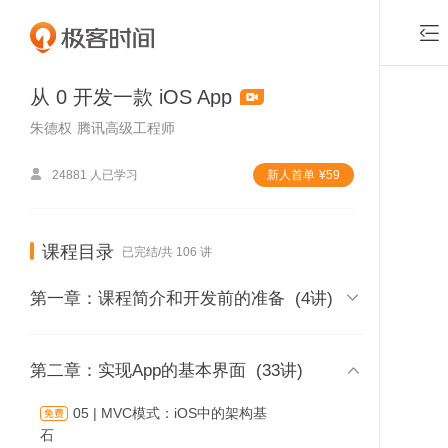

从 0 开发一款 iOS App
朱德权
腾讯高级工程师

24881 人已学习
新⼈⾸单
¥
59
课程目录
已完结/共 106 讲

第一章：课程简介和开发前的准备
(4讲)
01 | 课程介绍

第二章：实现App的基本界面
(33讲)
时长 05:03
05 | MVC模式：iOS中的架构基
付费课程，可试看1
石
02 | 内容综述