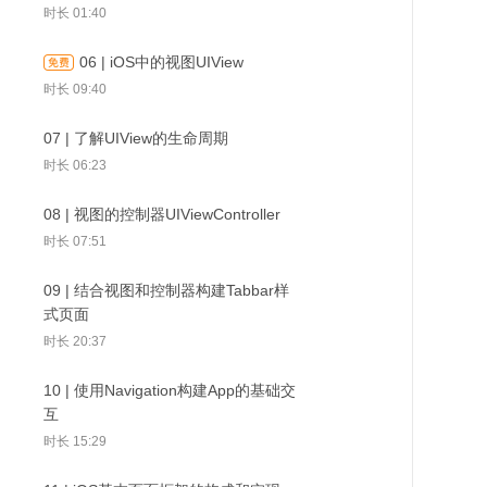
时长 01:40
时长 02:04
06 | iOS中的视图UIView
03 | 常见App类型及技术栈浅析
时长 09:40
时长 02:29
14 | UITableView中
15 | UITableViewCell的
16 | 结合子
Delegate和Datasource
07 | 了解UIView的生命周期
04 | 使用Xcode创建第一个工程
复用及原理
整的列表界面
的使用
时长 06:23
时长 08:08
08 | 视图的控制器UIViewController
时长 07:51
09 | 结合视图和控制器构建Tabbar样
式页面
时长 20:37
10 | 使用Navigation构建App的基础交
互
时长 15:29