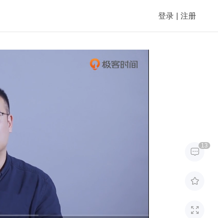
登录
|
注册
13


