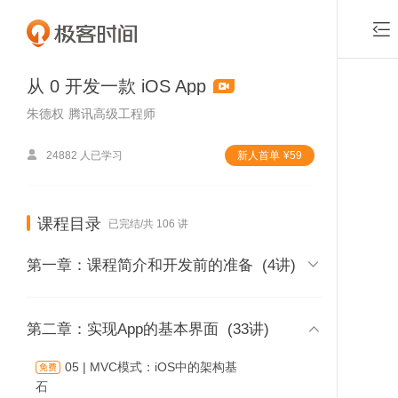

从 0 开发一款 iOS App
朱德权
腾讯高级工程师

24882 人已学习
新⼈⾸单
¥
59
课程目录
已完结/共 106 讲

第一章：课程简介和开发前的准备
(4讲)
01 | 课程介绍

第二章：实现App的基本界面
(33讲)
时长 05:03
05 | MVC模式：iOS中的架构基
付费
石
02 | 内容综述