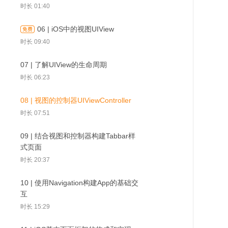
时长 01:40
时长 02:04
06 | iOS中的视图UIView
03 | 常见App类型及技术栈浅析
时长 09:40
时长 02:29
03 | 常见App类型及技
04 | 使用Xco
02 | 内容综述
07 | 了解UIView的生命周期
04 | 使用Xcode创建第一个工程
术栈浅析
一个工程
时长 06:23
时长 08:08
08 | 视图的控制器UIViewController
时长 07:51
09 | 结合视图和控制器构建Tabbar样
式页面
时长 20:37
10 | 使用Navigation构建App的基础交
互
时长 15:29