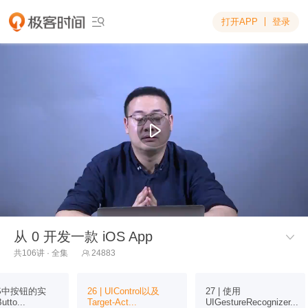
打开APP
登录

从 0 开发一款 iOS App

共106讲 · 全集
24883

iOS中按钮的实
26 | UIControl以及
27 | 使用
tto...
Target-Act...
UIGestureRecognizer...