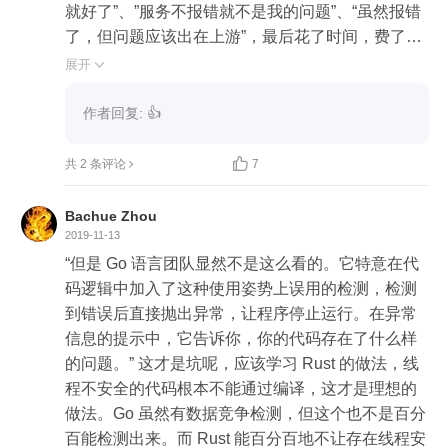
就好了”、”服务不报错就不是我的问题”、“虽然报错
了，但问题应该出在上游”，最后花了时间，费了精
力，问题仍不能被解决。但资深人员就会有一个意
展开

识，要解决的是业务问题，不是系统问题。我们要
做的是，推动业务问题解决，而不是自己的代码不
作者回复: 👍
出错。


共 2 条评论
7
“绝大部分客户的问题应该依靠产品自身来解决，而
不是依靠产品文档来解决”。这句话也总结的特别
Bachue Zhou
好。

2019-11-13
经常有人反馈“不是我软件用，是你不会用”，“我都
“但是 Go 语言团队显然不是这么看的。它特意在代
给你培训过了啊，你咋还不会”、“大家为啥就不看文
码逻辑中加入了这种使用姿势上误用的检测，检测
档呢”，其实当把自己作为一个新用户，带入场景试
到错误后直接抛出异常，让程序停止运行。在异常
一下，就会发现，这个软件怎么能真么设计呢，这
信息的提示中，它告诉你，你的代码存在了什么样
个流程好别扭啊。有了这个思路， 会打开一片新天
的问题。” 这才是坑呢，应该学习 Rust 的做法，线
地，开发能力会迅速得到提升。

程不安全的代码根本不能通过编译，这才是理想的
做法。Go 虽然有数据竞争检测，但这个也不是百分
好的技术人员，都会深入理解业务，自觉不自觉的
百能检测出来。而 Rust 能百分百地不让存在线程安