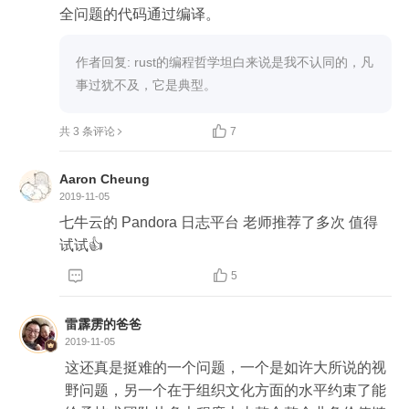
考虑到这些问题，做的产品就更好用，解决问题的
全问题的代码通过编译。
效果也会更好。
作者回复: rust的编程哲学坦白来说是我不认同的，凡
事过犹不及，它是典型。

共 3 条评论
7
Aaron Cheung
2019-11-05
七牛云的 Pandora 日志平台 老师推荐了多次 值得
试试👍


5
雷霹雳的爸爸
2019-11-05
这还真是挺难的一个问题，一个是如许大所说的视
野问题，另一个在于组织文化方面的水平约束了能