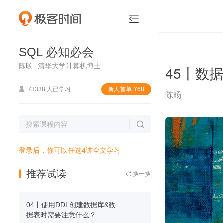
SQL 必知必会


SQL 必知必会
陈旸
清华大学计算机博士
45丨数

73338 人已学习
新⼈⾸单
¥
68
陈旸

登录后，你可以任选4讲全文学习
推荐试读
换一换

04丨使用DDL创建数据库&数
据表时需要注意什么？