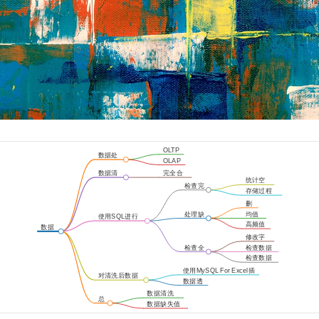
OLTP
数据处
OLAP
理方式
数据清
完全合
统计空
洗准则
一准则
检查完
值个数
存储过程
整性
检查空值
删
除
处理缺
均值
使用SQL进行
失值
填充
高频值
数据清洗
数据
填充
清洗
修改字
段类型
检查全
检查数据
面性
合法性
检查数据
唯一性
使用MySQL For Excel插
对清洗后数据
件
数据透
进行可视化
视表
数据清洗
总
工具选择
数据缺失值
结
处理方式