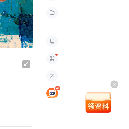




