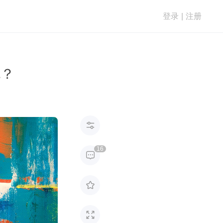
登录
|
注册
洗？

16


