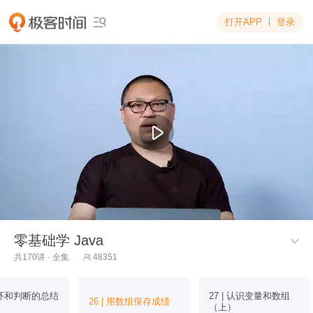
打开APP
登录

零基础学 Java

共170讲 · 全集
48351

 循环和判断的总结
27 | 认识变量和数组
26 | 用数组保存成绩
（上）