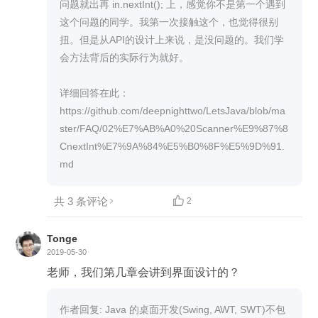
t; i++) { System.out.println("输入录入的科目名
问题就出再 in.nextInt(); 上，感觉你不是第一个遇到
称："); kemu[i] = in.nextLine(); System.out.println
这个问题的同学。我第一次接触这个，也觉得很别
("输入录入科目的对应成绩："); fenshu[i] = in.nextIn
扭。但是从API的设计上来说，是没问题的。我们学
t(); } 输出如下： 输入录入的科目名称： 语文 输入
会方法背后的实际行为就好。

录入科目的对应成绩： 10 输入录入的科目名称：
输入录入科目的对应成绩： 10 输入录入的科目名
详细回答在此：

称： 输入录入科目的对应成绩： 10 第二种： //科
https://github.com/deepnighttwo/LetsJava/blob/ma
目成绩的录入 for (int i = 0; i < scorecount; i++) { Sys
ster/FAQ/02%E7%AB%A0%20Scanner%E9%87%8
tem.out.println("输入录入的科目名称："); kemu[i] =
CnextInt%E7%9A%84%E5%B0%8F%E5%9D%91.
in.nextLine(); } for (int g=0;g<scorecount;g++){ Syst
md
em.out.println("输入录入科目的对应成绩："); fensh
u[g] = in.nextInt(); } 输出如下： 输入录入的科目名
共 3 条评论

2
称： 语文 输入录入的科目名称： 数学 输入录入的
科目名称： 英语 输入录入科目的对应成绩： 10 输
Tonge
入录入科目的对应成绩： 10 输入录入科目的对应
2019-05-30
成绩： 5 最高分数科目及分数为： 语文:10 数学:10
老师，我们第几章会讲到界面设计的？
作者回复: Java 的桌面开发(Swing, AWT, SWT)不包