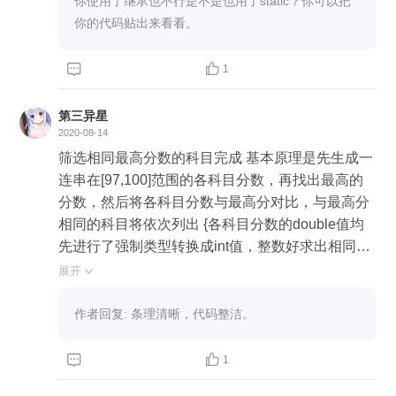
你使用了继承也不行是不是也用了static？你可以把
你的代码贴出来看看。


1
第三异星
2020-08-14
筛选相同最高分数的科目完成 基本原理是先生成一
连串在[97,100]范围的各科目分数，再找出最高的
分数，然后将各科目分数与最高分对比，与最高分
相同的科目将依次列出 {各科目分数的double值均
先进行了强制类型转换成int值，整数好求出相同最
高分} public class array { public static void main(Str
展开

ing[] args) { int totalscorecount = 6; double[] score =
new double[totalscorecount]; String[] name = new
作者回复: 条理清晰，代码整洁。
String[totalscorecount]; name[0] = "语文"; name[1]
= "数学"; name[2] = "英语"; name[3] = "物理"; name


1
[4] = "生物"; name[5] = "化学"; int maxscorename =