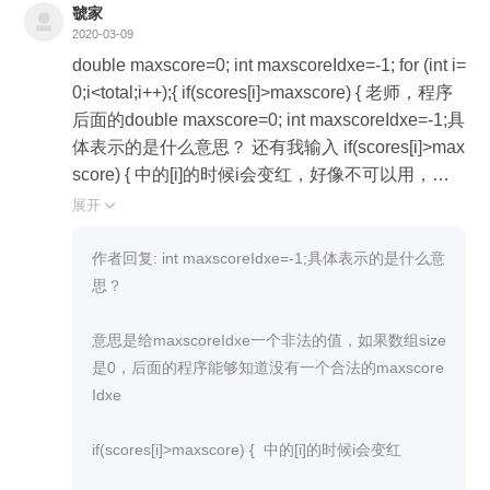
0; double maxscore = 0; int i; for (i = 0; i < totalscor
虢家
ecount; i++) { score[i] = 97 + Math.random() * 4; Sys
2020-03-09
tem.out.println(name[i] + "成绩为" + (int) score[i]); fo
double maxscore=0; int maxscoreIdxe=-1; for (int i=
r (int a = 0; a < score[i]; a++) { if (maxscore < score
0;i<total;i++);{ if(scores[i]>maxscore) { 老师，程序
[i]) { maxscore = (int) score[i];//选出最高分数 } } } Sy
后面的double maxscore=0; int maxscoreIdxe=-1;具
stem.out.println("所有科目中成绩最高的是" + (int)
体表示的是什么意思？ 还有我输入 if(scores[i]>max
maxscore + "分,以下为最高分数科目"); for (i = 0; i <
score) { 中的[i]的时候i会变红，好像不可以用，是
totalscorecount; i++) if (maxscore == (int) score[i]) {
因为什么？
展开

maxscorename = i; System.out.print(name[i] +
"\t");//选出和最高分数相同的科目 } } }
作者回复: int maxscoreIdxe=-1;具体表示的是什么意
思？

意思是给maxscoreIdxe一个非法的值，如果数组size
是0，后面的程序能够知道没有一个合法的maxscore
Idxe

if(scores[i]>maxscore) {  中的[i]的时候i会变红
