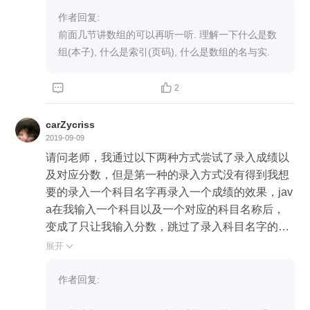
作者回复: 

前面几节讲数组的可以再听一听. 理解一下什么是数
组(本子), 什么是索引(页码), 什么是数组的名与实.


2
carZycriss
2019-09-09
请问老师，我通过以下两种方式尝试了录入成绩以
及对应分数，但是第一种的录入方式没有得到我想
要的录入一个科目名字再录入一个成绩的效果，jav
a在我输入一个科目以及一个对应的科目名称后，
变成了只让我输入分数，跳过了录入科目名字的环
节，请问这是为什么？我采用第二种方式，将两个
展开

需要录入的数据分开录入，才可以。下面是我的录
入的部分的代码，其他的我没有复制过来。 第一种
作者回复: 

录入： //科目成绩的录入 for (int i = 0; i < scorecoun