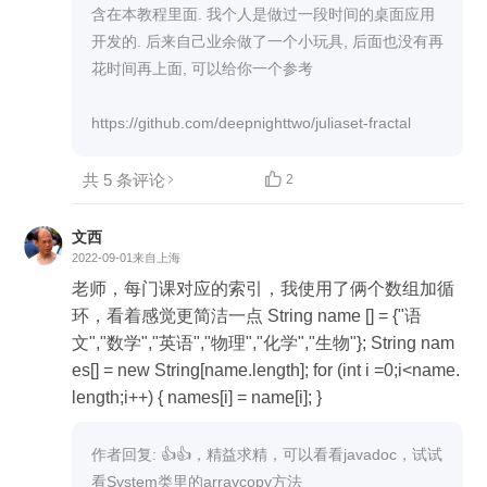
含在本教程里面. 我个人是做过一段时间的桌面应用
开发的. 后来自己业余做了一个小玩具, 后面也没有再
花时间再上面, 可以给你一个参考 

共 5 条评论

2
文西
2022-09-01
来自上海
老师，每门课对应的索引，我使用了俩个数组加循
环，看着感觉更简洁一点 String name [] = {"语
文","数学","英语","物理","化学","生物"}; String nam
es[] = new String[name.length]; for (int i =0;i<name.
length;i++) { names[i] = name[i]; }
作者回复: 👍👍，精益求精，可以看看javadoc，试试
看System类里的arraycopy方法