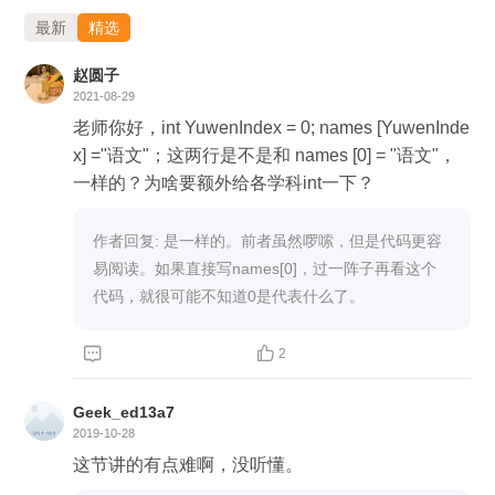
最新
精选
赵圆子
2021-08-29
老师你好，int YuwenIndex = 0; names [YuwenInde
x] ="语文"；这两行是不是和 names [0] = "语文"，
一样的？为啥要额外给各学科int一下？
作者回复: 是一样的。前者虽然啰嗦，但是代码更容
易阅读。如果直接写names[0]，过一阵子再看这个
代码，就很可能不知道0是代表什么了。


2
Geek_ed13a7
2019-10-28
这节讲的有点难啊，没听懂。