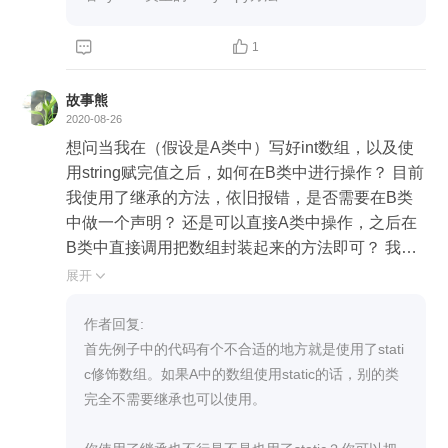


1
故事熊
2020-08-26
想问当我在（假设是A类中）写好int数组，以及使
用string赋完值之后，如何在B类中进行操作？ 目前
我使用了继承的方法，依旧报错，是否需要在B类
中做一个声明？ 还是可以直接A类中操作，之后在
B类中直接调用把数组封装起来的方法即可？ 我的
参考链接：https://blog.csdn.net/weixin_43599377/
展开

article/details/99312766
作者回复: 

首先例子中的代码有个不合适的地方就是使用了stati
c修饰数组。如果A中的数组使用static的话，别的类
完全不需要继承也可以使用。
