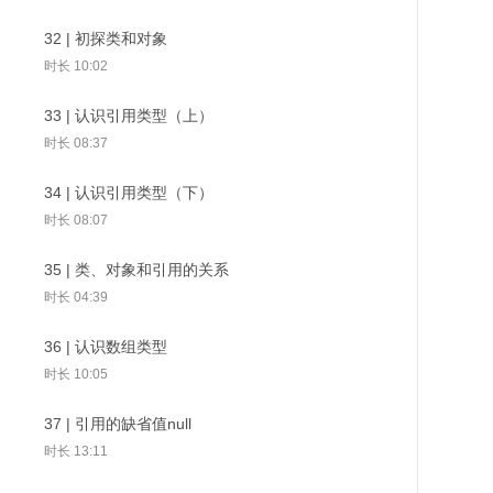
时长 02:45
32 | 初探类和对象
03 | 开发环境搭建（macOS）
时长 10:02
时长 02:36
33 | 认识引用类型（上）
98 | 静态内部类
99 | 成员内部类
100 | 局部内部
04 | HelloWorld程序编译和运行
时长 08:37
（macOS）
34 | 认识引用类型（下）
时长 13:02
时长 08:07
05 | 开发环境搭建（Windows）
35 | 类、对象和引用的关系
时长 06:30
时长 04:39
06 | HelloWorld程序编译和运行
（Windows）
36 | 认识数组类型
时长 13:23
时长 10:05
07 | 详解HelloWorld程序
37 | 引用的缺省值null
时长 05:09
时长 13:11