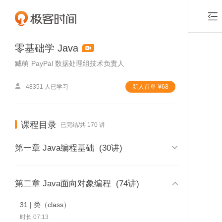

零基础学 Java
臧萌
PayPal 数据处理组技术负责人

48351 人已学习
新⼈⾸单
¥
68
课程目录
已完结/共 170 讲

第一章 Java编程基础
(30讲)
01 | 课程介绍

第二章 Java面向对象编程
(74讲)
时长 03:46
31 | 类（class）
付费课程，可试看2
02 | 内容综述
时长 07:13