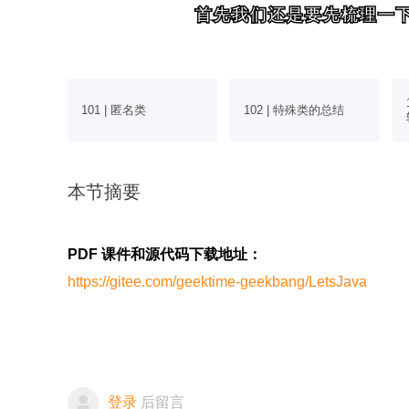
首先我们还是要先梳理一
首先我们还是要先梳理一
类
101 | 匿名类
102 | 特殊类的总结
本节摘要
PDF 课件和源代码下载地址：
https://gitee.com/geektime-geekbang/LetsJava
登录
后留言