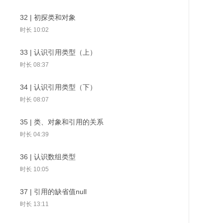
时长 02:45
32 | 初探类和对象
03 | 开发环境搭建（macOS）
时长 10:02
时长 02:36
33 | 认识引用类型（上）
70 | 覆盖：子类想要一
71 | super：和父类对
72 | super
点不一样
04 | HelloWorld程序编译和运行
象沟通的桥梁
的构造方法
时长 08:37
（macOS）
34 | 认识引用类型（下）
时长 13:02
时长 08:07
05 | 开发环境搭建（Windows）
35 | 类、对象和引用的关系
时长 06:30
时长 04:39
06 | HelloWorld程序编译和运行
（Windows）
36 | 认识数组类型
时长 13:23
时长 10:05
07 | 详解HelloWorld程序
37 | 引用的缺省值null
时长 05:09
时长 13:11