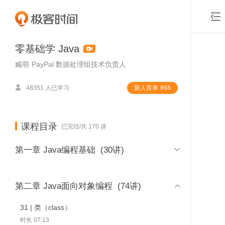

零基础学 Java
臧萌
PayPal 数据处理组技术负责人

48351 人已学习
新⼈⾸单
¥
68
课程目录
已完结/共 170 讲

第一章 Java编程基础
(30讲)
01 | 课程介绍

第二章 Java面向对象编程
(74讲)
时长 03:46
31 | 类（class）
付费课程，可
02 | 内容综述
时长 07:13