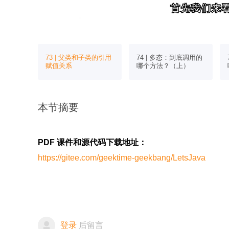
首先我们来
首先我们来
：调用父类
73 | 父类和子类的引用
74 | 多态：到底调用的
赋值关系
哪个方法？（上）
本节摘要
PDF 课件和源代码下载地址：
https://gitee.com/geektime-geekbang/LetsJava
登录
后留言