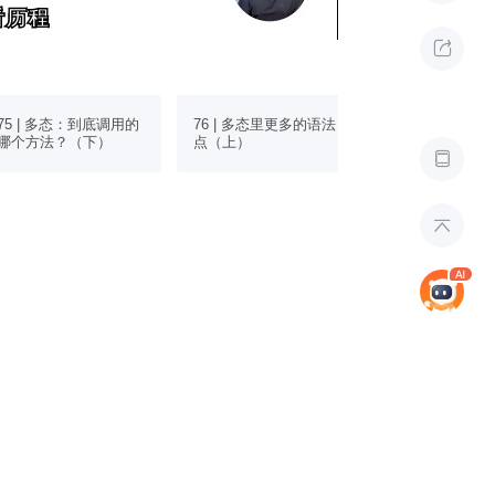
看历程
看历程

75 | 多态：到底调用的
76 | 多态里更多的语法
77 | 多态里更
哪个方法？（下）
点（上）
点（下）

