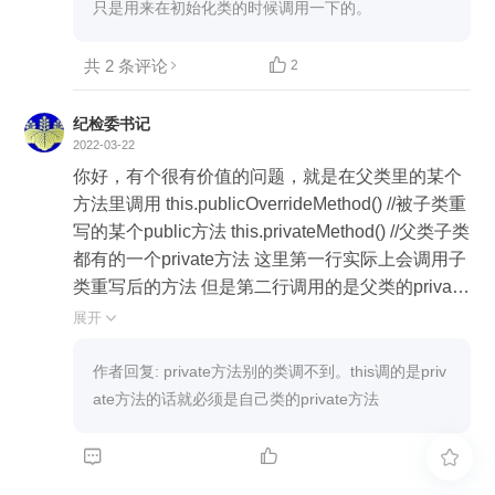
只是用来在初始化类的时候调用一下的。
共 2 条评论

2
纪检委书记
2022-03-22
你好，有个很有价值的问题，就是在父类里的某个
方法里调用 this.publicOverrideMethod() //被子类重
写的某个public方法 this.privateMethod() //父类子类
都有的一个private方法 这里第一行实际上会调用子
类重写后的方法 但是第二行调用的是父类的private
方法 可否理解为当this调用private方法时，永远指
展开

向本类的private方法?
作者回复: private方法别的类调不到。this调的是priv
ate方法的话就必须是自己类的private方法


