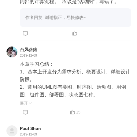
内部的计算流程。" 应该是“活动图”，写错了。
作者回复: 谢谢指正，尽快修改~


台风骆骆
2019-12-09
本章学习总结：

1、基本上开发分为需求分析、概要设计、详细设计
阶段。

2、常用的UML图有类图、时序图、活动图、用例
图、组件图、部署图、状态图七种。

     类图是用来描述类之间的关系以及类中包含的属
展开

性和方法的，可以在需求分析阶段的领域模型用简


15
化的类图来表示，详细设计阶段详细描述类图。


     时序图是用来描述类、组件、模块之间的调用关
Paul Shan
系的，可以在需求分析、概要设计、详细设计都用
2019-12-09