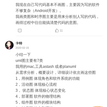
得到。

我现在自己写代码基本不画图，主要因为写的软件
     活动图则是表达了过程和业务逻辑的，有点像流
不够复杂（Android开发）。

程图，在三个阶段都可以应用。

我画类图和时序图主要是用来分析别人写的代码，
     用例图是用来表达用户与软件系统的交互，用来
画得过程中往往能搞清楚代码的意图。
表达这个软件系统的功能需求。一般用于需求分


11
析。

     组件图是表达了各个组件之间的关系，一般是依
卡特
赖关系，是静态的，如果要表达调用关系需要用时
2020-02-15
序图或活动图，一般用于概要设计阶段。

小结一下

     部署图是用于表达物理上面的软件部署情况，一
uml图主要有7类

般用于概要设计阶段。

我用的mac,工具astash 或者planuml

     状态图则是表达某个组件或某个类的状态迁移情
从需求分析，概要设计，详细设计依次画这些图

况。可以用于详细设计和需求分析阶段。

1，用例图 体现角色和软件系统的功能

3、不同阶段需要描述的东西不一样，用的图也不一
2，活动图 体现核心流程

样相同。
3， 状态图 体现核心状态变化

4，部署图 软件的物理结构

5，组件图 软件的模块结构
