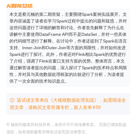
本文是蔡元楠的第二期答疑，主要围绕Spark案例实战展开。文
章内容涵盖了读者在学习Spark过程中提出的问题和疑惑，并对
这些问题进行了详细的解答和讨论。作者首先解释了为什么在
讲解中主要使用DataFrame API而不是DataSet，并对一些具体
的代码细节进行了解释。在讨论中，作者还提到了Spark在语言
支持、Inner-Join和Outer-Join等方面的局限性，并对如何改进
Spark进行了探讨。此外，作者还对Flink相比Spark的优势进行
了介绍，强调了Flink在窗口支持方面的优势。整体而言，本文
通过解答读者提出的问题，深入探讨了Spark的技术特点和局限
性，并对其与其他数据处理框架的比较进行了分析，为读者提
供了一次全面的技术知识盘点。
该试读文章来自《大规模数据处理实战》，如需阅读全

部文章，请购买文章所属专栏
，新⼈⾸单
¥
59
©
版权归极客邦科技所有，未经许可不得传播售卖。 页面已增加防盗
追踪，如有侵权极客邦将依法追究其法律责任。