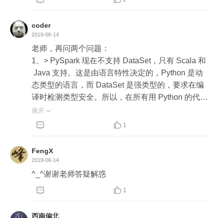
coder
2019-06-14
老师，再问两个问题：

1、> PySpark 现在不支持 DataSet，只有 Scala 和
 Java 支持。这是由语言特性决定的，Python 是动
态类型的语言，而 DataSet 是强类型的，要求在编
译时检测类型安全。所以，在所有用 Python 的代码
例子中，我用的都是 DataFrame。

展开



1
怎么理解动态类型的语言不支持强类型的数据结
构，编译时检测类型安全都在检测类型哪些方面的
FengX
安全性？强类型和弱类型这种概念出现了很多次，
2019-06-14
但是一直不理解它们的含义，怎么从编译原理的角
^_^谢谢老师答疑解惑
度去理解强类型和弱类型？



1
2、流数据确实是无边界的，所以它们算出来的结果
西南偏北