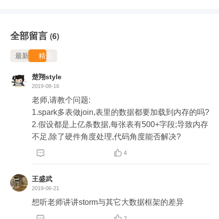
全部留言
(6)
最新
精选
楚翔style
2019-08-16
老师,请教个问题:

1.spark多表做join,表里的数据都要加载到内存的吗?

2.假设都是上亿条数据,每张表有500+字段;导致内存
不足,除了硬件角度处理,代码角度能否解决?


4
王盛武
2019-06-21
想听老师讲讲storm与其它大数据框架的差异


2