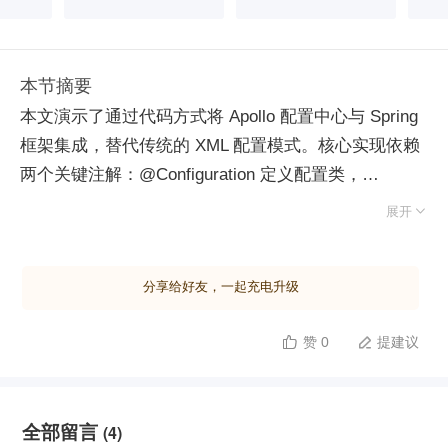
本节摘要
本文演示了通过代码方式将 Apollo 配置中心与 Spring
框架集成，替代传统的 XML 配置模式。核心实现依赖
两个关键注解：@Configuration 定义配置类，
@EnableApolloConfig 启用 Apollo 客户端功能。通过

展开
创建多个配置类分别导入不同命名空间（如 application
和 test1.apollo），并设置 order 属性控制加载优先
分享给好友，一起充电升级
级，实现多环境配置的灵活管理。 实验展示了配置值
的自动注入与动态刷新机制。程序启动时，Spring 自
赞 0
提建议


动扫描并初始化上下文，将 Apollo 中的最新配置值绑
定到 Bean 属性上，覆盖代码中的默认初始值。当在
Apollo 控制台修改配置并发布后，客户端实时感知变
全部留言
(4)
更，自动更新内存中的 Bean 属性值，无需重启应用或