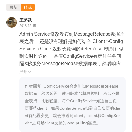
手动编写刷新逻辑。此外，系统支持复杂数据类型的自
最新
精选
动绑定，可将配置中心的 JSON 字符串直接反序列化
王盛武
并注入到 Java 对象的 List 或自定义对象字段中。 该
2018-12-15
方案通过极简的注解配置，实现了配置与代码的解耦、
Admin Service修改发布到MessageRelease数据库
多命名空间的优先级控制以及配置变更的实时生效，显
表之后， 还是没有理解是如何结合 Client->Config
著降低了分布式系统配置管理的复杂度。
Service（Clinet发起长轮询的deferResult机制）做
到实时推送的； 是否ConfigService有定时任务间
隔X秒服务MessageRelease数据库表，然后响应 C
lient->ConfigService的请求？
展开

作者回复: ConfigService会定时扫MessageRelease
数据库，秒级延迟，使用版本号机制控制，所以不是
全表扫，比较轻量。每个ConfigService知道自己负
责哪些client，如果ConfigService扫到自己负责的clie
nt有配置变更，就会推送到client。client和ConfigSer
vice之间是client发起的long pulling连接。