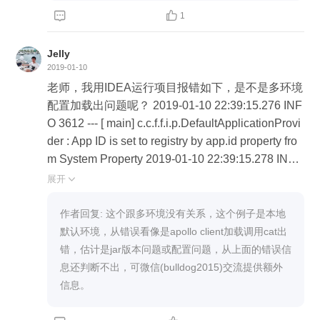


1
Jelly
2019-01-10
老师，我用IDEA运行项目报错如下，是不是多环境
配置加载出问题呢？ 2019-01-10 22:39:15.276 INF
O 3612 --- [ main] c.c.f.f.i.p.DefaultApplicationProvi
der : App ID is set to registry by app.id property fro
m System Property 2019-01-10 22:39:15.278 INFO
3612 --- [ main] c.c.f.f.i.p.DefaultServerProvider : E
展开

nvironment is set to null. Because it is not availabl
e in either (1) JVM system property 'env', (2) OS en
作者回复: 这个跟多环境没有关系，这个例子是本地
v variable 'ENV' nor (3) property 'env' from the prop
默认环境，从错误看像是apollo client加载调用cat出
erties InputStream. 2019-01-10 22:39:15.303 INFO
错，估计是jar版本问题或配置问题，从上面的错误信
3612 --- [ main] c.c.f.a.i.DefaultMetaServerProvider
息还判断不出，可微信(bulldog2015)交流提供额外
: Located meta services from apollo.meta configura
信息。
tion: http://localhost:8080! 2019-01-10 22:39:15.30
5 INFO 3612 --- [ main] c.c.f.apollo.core.MetaDoma