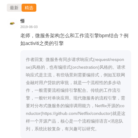
务的时序关系、耗时及 QPS 指标。特别针对设置邮件
最新
精选
通知等敏感操作，验证了令牌校验机制的有效性及调用
悟
链的完整性。演示还提出了基于 CAT 事务记录 Token
2019-06-03
与 Header 信息的调试扩展方案，以增强故障定位能
老师，微服务架构怎么和工作流引擎bpm结合？例
力。至此，该微服务架构从代码剖析到全链路运行验证
如activiti之类的引擎
均已闭环。
作者回复: 微服务有同步请求响应式(request/respon
se)风格的，也有编排式(orchestration)风格的。请求
响应式是主流，有些场景则需要编排式，例如互联网
金融对用户贷款的审批，就是一个流程性的多步动
作，一般需要流程编排引擎配合。传统的工作流引
擎，一般针对单块应用。现代微服务的流程引擎，需
要对分布式微服务的编排调用能力，Netflix开源的co
nductor(https://github.com/Netflix/conductor)就是这
样一个开源产品，核心是一个流程编排语言+消息队
列，系统比较复杂，有兴趣可以研究。