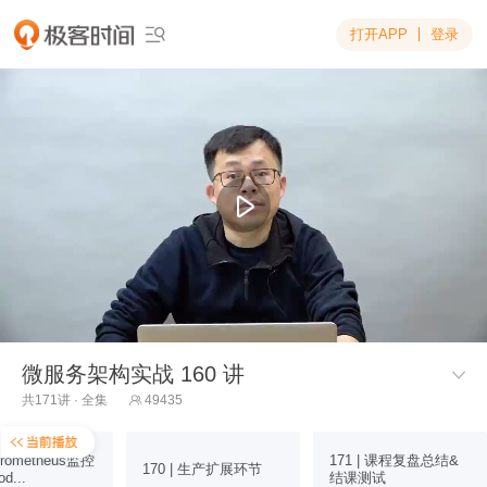
打开APP
登录

微服务架构实战 160 讲

共171讲 · 全集
49435

 Prometheus监控
171 | 课程复盘总结&
170 | 生产扩展环节
d...
结课测试