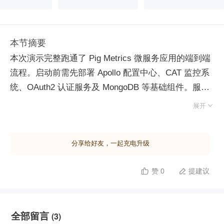
本节摘要
本次演示完整跑通了 Pig Metrics 微服务应用的端到端
流程。启动前需先部署 Apollo 配置中心、CAT 监控系
统、OAuth2 认证服务及 MongoDB 等基础组件。服务
启动遵循依赖优先级：首先启动 Registry 注册中心，

展开
随后依次启动 Account、Notification、Statistics 业务
服务，最后启动集成静态资源的 Gateway 网关，所有
分享给好友，一起充电升级
服务均成功注册至注册中心。 功能验证阶段，通过网
关访问应用，执行新用户注册、登录及令牌获取流程。
赞 0
提建议


系统自动完成用户数据在 MySQL 与 MongoDB 中的持
久化，并支持收入、支出及储蓄数据的录入与仪表盘展
示，证实核心业务链路畅通。 可观测性方面，利用
全部留言
(3)
CAT 系统追踪调用链，清晰呈现从网关入口到后端服